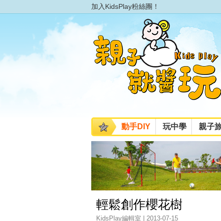
加入KidsPlay粉絲團！
動手DIY
玩中學
親子
輕鬆創作櫻花樹
KidsPlay編輯室 | 2013-07-15