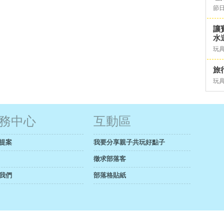
節日
讓
水道
玩具
旅行
玩具
務中心
互動區
提案
我要分享親子共玩好點子
徵求部落客
我們
部落格貼紙