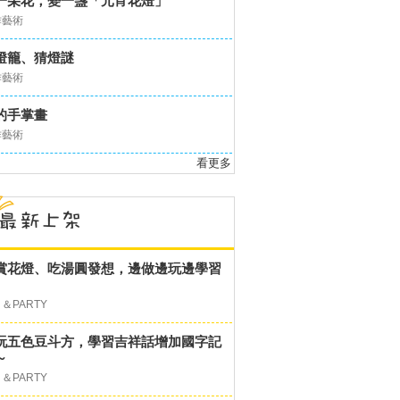
一朵花，變一盞「元宵花燈」
作藝術
燈籠、猜燈謎
作藝術
的手掌畫
作藝術
看更多
賞花燈、吃湯圓發想，邊做邊玩邊學習
＆PARTY
玩五色豆斗方，學習吉祥話增加國字記
～
＆PARTY