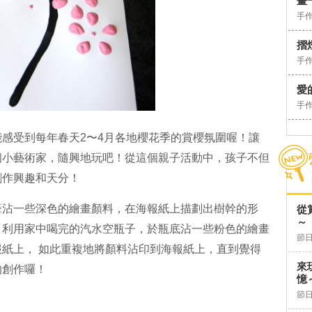
畫
手
摺
手
愛
手
感受到每年春天2〜4月各地櫻花季的賞櫻氛圍喔！讓
個小藝術家，隨興地玩吧！從這個親子活動中，孩子不但
創作興趣和天分！
筆沾一些深色的繪畫顏料，在海報紙上描劃出樹幹的形
從
～
！利用家中喝完的汽水空瓶子，於瓶底沾一些粉色的繪畫
節日
紙上， 如此重複地將顏料沾印到海報紙上，直到覺得
來
的創作囉！
憶
節日