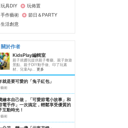
玩具DIY
玩佈置
手作藝術
節日＆PARTY
生活創意
關於作者
KidsPlay編輯室
親子就醬玩提供親子餐廳、親子旅遊
景點、親子DIY動手做、印了玩素
材、兒童Ap...
更多
年就是要可愛的「兔子紅包」
作藝術
費繪本自己做，「可愛節電小故事」和
節電手作」一次搞定，輕鬆享受優質的
子互動時光！
作藝術