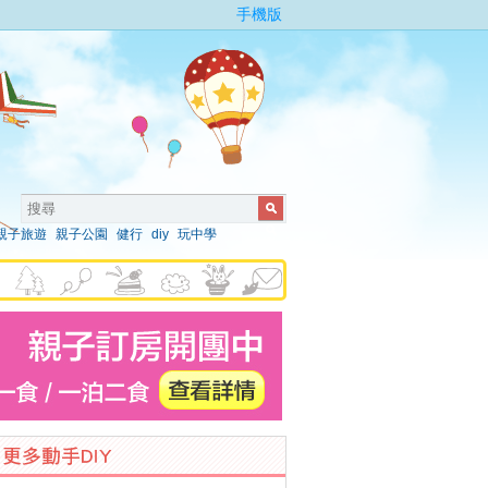
手機版
親子旅遊
親子公園
健行
diy
玩中學