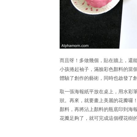
而且呀！多做幾個，貼在牆上，還能
小孩捲起袖子，滿臉彩色顏料的當
體驗了創作的藝術，同時也啟發了
取一張海報紙平放在桌上，用水彩
狀。再來，就要畫上美麗的花瓣囉
顏料，再將沾上顏料的瓶底印到海報
花瓣足夠了，就可完成這個櫻花樹