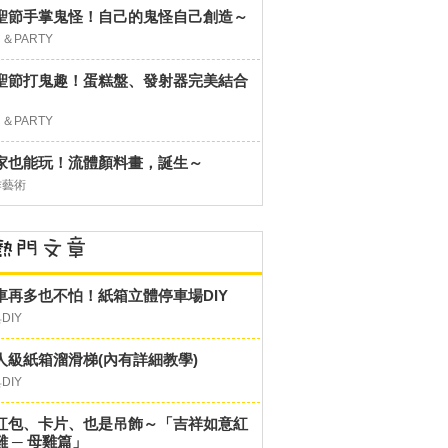
聖節手掌鬼怪！自己的鬼怪自己創造～
＆PARTY
聖節打鬼趣！蛋糕盤、發射器完美結合
＆PARTY
家也能玩！流體顏料畫，誕生～
作藝術
車再多也不怕！紙箱立體停車場DIY
DIY
人級紙箱溜滑梯(內有詳細教學)
DIY
紅包、卡片、也是吊飾～「吉祥如意紅
雞 ─ 母雞篇」