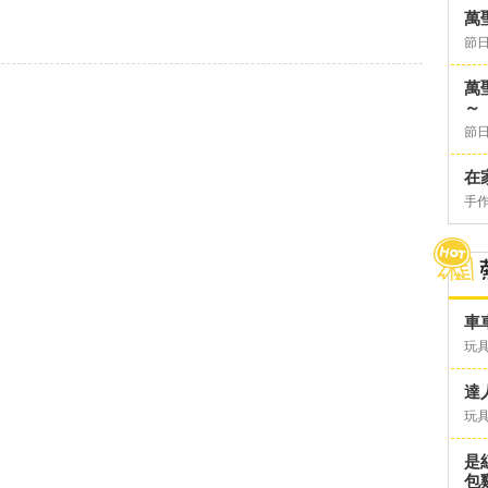
萬
節日
萬
～
節日
在
手
車
玩具
達
玩具
是
包