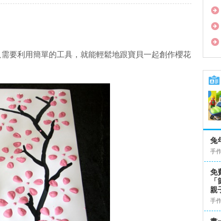
只需要利用簡單的工具，就能輕鬆地跟寶貝一起創作櫻花
兔
手
免
「
親
手