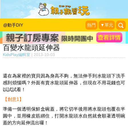
@動手DIY
熱門
▼單元
百變水龍頭延伸器
KidsPlay編輯室
|
2013-10-03
還在為家裡的寶貝因為身高不夠，無法伸手到水龍頭下洗手
感到煩惱嗎？外面有賣水龍頭延伸器，但現在不用花錢也可
以試試看！
【創意1】
準備一個透明保鮮盒碗蓋，將它切半後用將水龍頭包覆在半
圓中，並用橡皮筋綁住，打開水龍頭水自然就會順著透明碗
蓋的方向延伸流出囉！