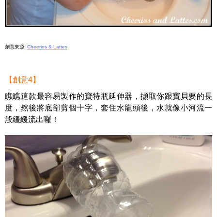
創意來源:
Cheerios & Lattes
【創意4】
瞧瞧這款最容易製作的寶特瓶延伸器，擷取你跟寶貝要的長
度，然後將底部剪個十字，套住水龍頭後，水就像小河流一
般緩緩流出囉！