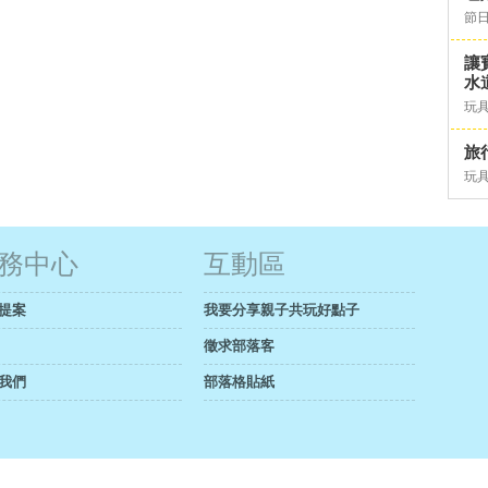
節日
讓
水道
玩具
旅行
玩具
務中心
互動區
提案
我要分享親子共玩好點子
徵求部落客
我們
部落格貼紙