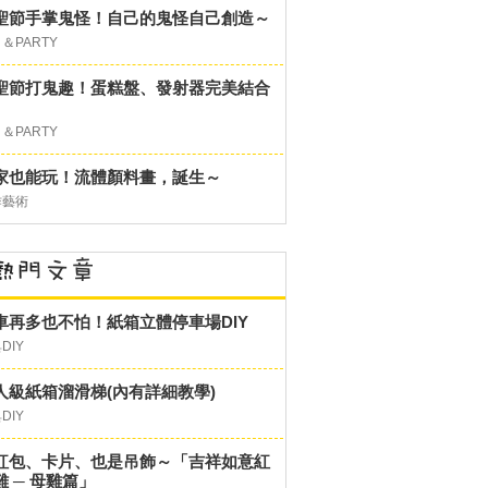
聖節手掌鬼怪！自己的鬼怪自己創造～
＆PARTY
聖節打鬼趣！蛋糕盤、發射器完美結合
＆PARTY
家也能玩！流體顏料畫，誕生～
作藝術
車再多也不怕！紙箱立體停車場DIY
DIY
人級紙箱溜滑梯(內有詳細教學)
DIY
紅包、卡片、也是吊飾～「吉祥如意紅
雞 ─ 母雞篇」