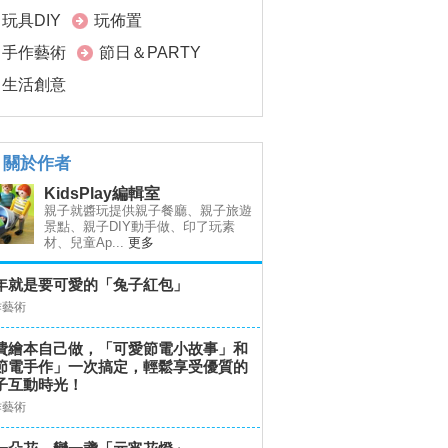
玩具DIY
玩佈置
手作藝術
節日＆PARTY
生活創意
關於作者
KidsPlay編輯室
親子就醬玩提供親子餐廳、親子旅遊
景點、親子DIY動手做、印了玩素
材、兒童Ap...
更多
年就是要可愛的「兔子紅包」
作藝術
費繪本自己做，「可愛節電小故事」和
節電手作」一次搞定，輕鬆享受優質的
子互動時光！
作藝術