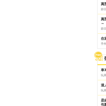
萬
節日
萬
～
節日
在
手
車
玩具
達
玩具
是
包