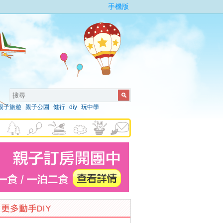
手機版
親子旅遊
親子公園
健行
diy
玩中學