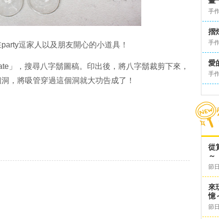
畫
手
摺
手
arty逗家人以及朋友開心的小道具！
愛
ate
」，搜尋八字鬍圖稿。印出後，將八字鬍裁剪下來，
手
個洞，將吸管穿過這個洞就大功告成了！
從
～
節日
來
憶
節日