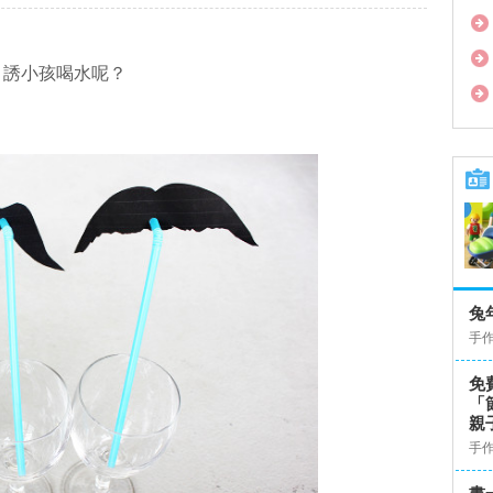
引誘小孩喝水呢？
！
兔
手
免
「
親
手