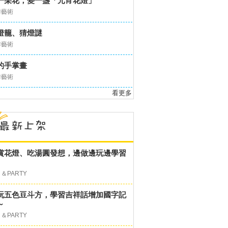
一朵花，變一盞「元宵花燈」
作藝術
燈籠、猜燈謎
作藝術
的手掌畫
作藝術
看更多
賞花燈、吃湯圓發想，邊做邊玩邊學習
＆PARTY
玩五色豆斗方，學習吉祥話增加國字記
～
＆PARTY