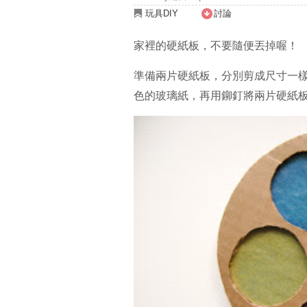
玩具DIY
討論
家裡的硬紙板，不要隨便丟掉喔！
準備兩片硬紙板，分別剪成尺寸一
色的玻璃紙，再用鉚釘將兩片硬紙