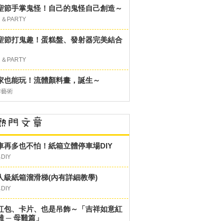
聖節手掌鬼怪！自己的鬼怪自己創造～
＆PARTY
聖節打鬼趣！蛋糕盤、發射器完美結合
＆PARTY
家也能玩！流體顏料畫，誕生～
作藝術
車再多也不怕！紙箱立體停車場DIY
DIY
人級紙箱溜滑梯(內有詳細教學)
DIY
紅包、卡片、也是吊飾～「吉祥如意紅
雞 ─ 母雞篇」