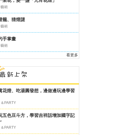
一朵花，變一盞「元宵花燈」
作藝術
燈籠、猜燈謎
作藝術
的手掌畫
作藝術
看更多
賞花燈、吃湯圓發想，邊做邊玩邊學習
＆PARTY
玩五色豆斗方，學習吉祥話增加國字記
～
＆PARTY