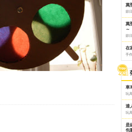
萬
節日
萬
～
節日
在
手
車
玩具
達
玩具
是
包