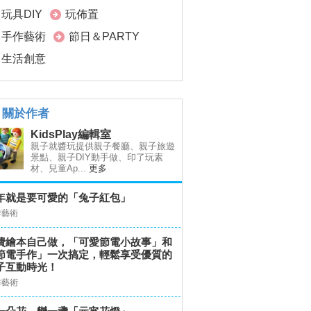
玩具DIY
玩佈置
手作藝術
節日＆PARTY
生活創意
關於作者
KidsPlay編輯室
親子就醬玩提供親子餐廳、親子旅遊
景點、親子DIY動手做、印了玩素
材、兒童Ap...
更多
年就是要可愛的「兔子紅包」
作藝術
費繪本自己做，「可愛節電小故事」和
節電手作」一次搞定，輕鬆享受優質的
子互動時光！
作藝術