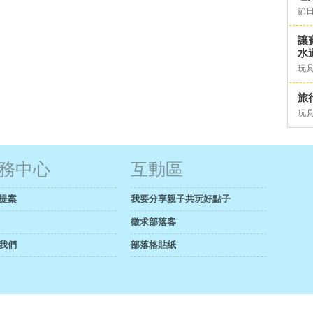
節日
讓
水道
玩具
旅行
玩具
務中心
互動區
提案
我要分享親子共玩好點子
徵求部落客
我們
部落格貼紙