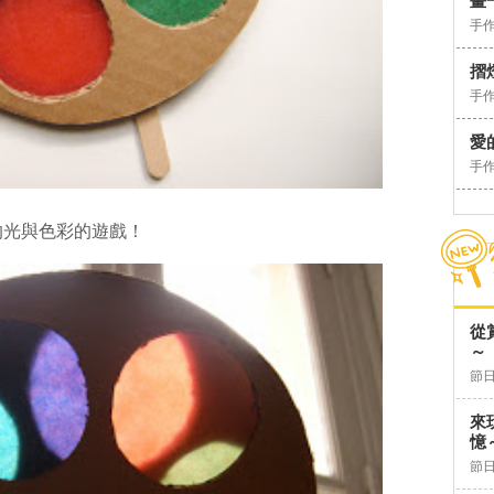
畫
手
摺
手
愛
手
的光與色彩的遊戲！
從
～
節日
來
憶
節日