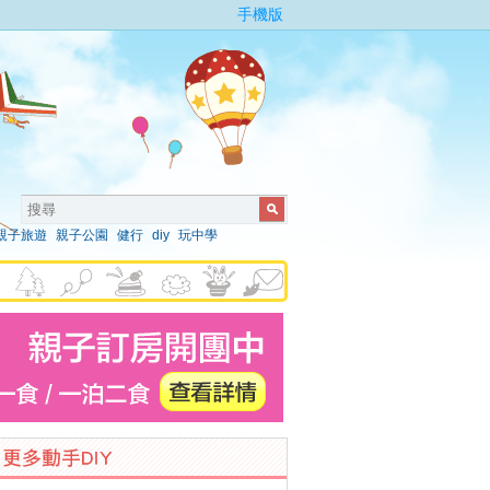
手機版
親子旅遊
親子公園
健行
diy
玩中學