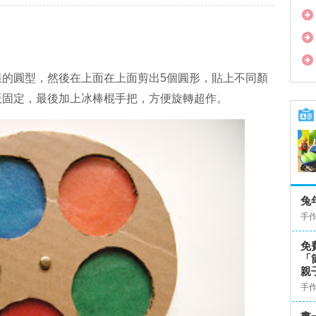
樣的圓型，然後在上面在上面剪出5個圓形，貼上不同顏
板固定，最後加上冰棒棍手把，方便旋轉超作。
兔
手
免
「
親
手