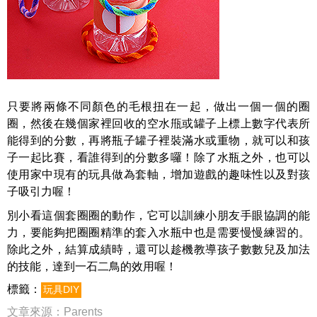
只要將兩條不同顏色的毛根扭在一起，做出一個一個的圈
圈，然後在幾個家裡回收的空水甁或罐子上標上數字代表所
能得到的分數，再將瓶子罐子裡裝滿水或重物，就可以和孩
子一起比賽，看誰得到的分數多囉！除了水瓶之外，也可以
使用家中現有的玩具做為套軸，增加遊戲的趣味性以及對孩
子吸引力喔！
別小看這個套圈圈的動作，它可以訓練小朋友手眼協調的能
力，要能夠把圈圈精準的套入水瓶中也是需要慢慢練習的。
除此之外，結算成績時，還可以趁機教導孩子數數兒及加法
的技能，達到一石二鳥的效用喔！
標籤：
玩具DIY
文章來源：
Parents