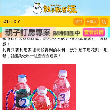
DIY套圈圈遊戲
KidsPlay編輯室
|
2013-11-10
@動手DIY
熱門
▼單元
夜市裡的套圈圈遊戲，是大人小孩都不會願意錯過的一攤遊
戲！
其實只要利用家裡就找得到的材料，幾乎是不用花到一毛
錢，就能夠做出一組套圈圈遊戲！