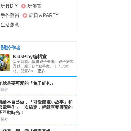
玩具DIY
玩佈置
手作藝術
節日＆PARTY
生活創意
關於作者
KidsPlay編輯室
親子就醬玩提供親子餐廳、親子旅遊
景點、親子DIY動手做、印了玩素
材、兒童Ap...
更多
年就是要可愛的「兔子紅包」
作藝術
費繪本自己做，「可愛節電小故事」和
節電手作」一次搞定，輕鬆享受優質的
子互動時光！
作藝術