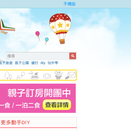
手機版
親子旅遊
親子公園
健行
diy
玩中學