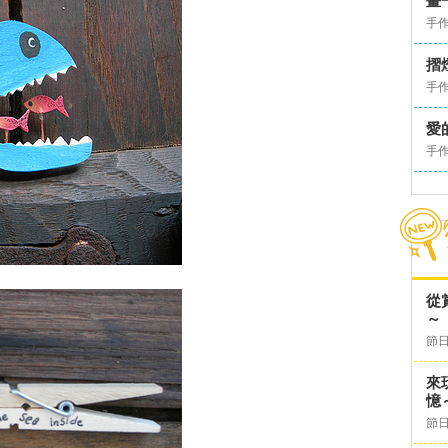
畫
手
摺
手
愛
手
從
～
節日
來
憶
節日