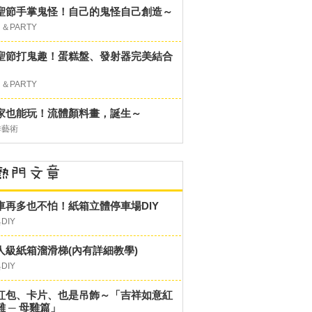
聖節手掌鬼怪！自己的鬼怪自己創造～
＆PARTY
聖節打鬼趣！蛋糕盤、發射器完美結合
＆PARTY
家也能玩！流體顏料畫，誕生～
作藝術
車再多也不怕！紙箱立體停車場DIY
DIY
人級紙箱溜滑梯(內有詳細教學)
DIY
紅包、卡片、也是吊飾～「吉祥如意紅
雞 ─ 母雞篇」