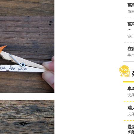
萬
節日
萬
～
節日
在
手
車
玩具
達
玩具
是
包