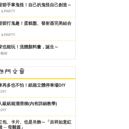
聖節手掌鬼怪！自己的鬼怪自己創造～
＆PARTY
聖節打鬼趣！蛋糕盤、發射器完美結合
＆PARTY
家也能玩！流體顏料畫，誕生～
作藝術
車再多也不怕！紙箱立體停車場DIY
DIY
人級紙箱溜滑梯(內有詳細教學)
DIY
紅包、卡片、也是吊飾～「吉祥如意紅
雞 ─ 母雞篇」