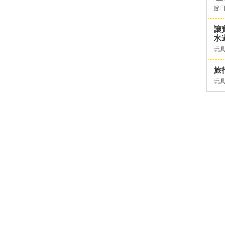
節日
讓
水道
玩具
旅行
玩具