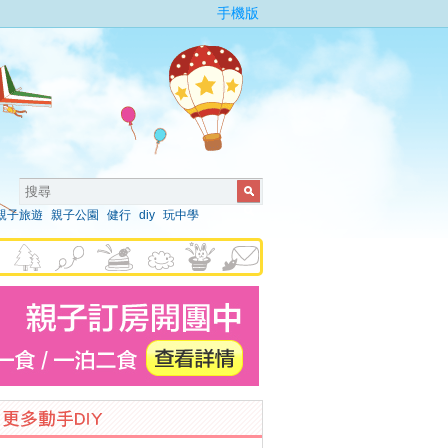
手機版
親子旅遊
親子公園
健行
diy
玩中學