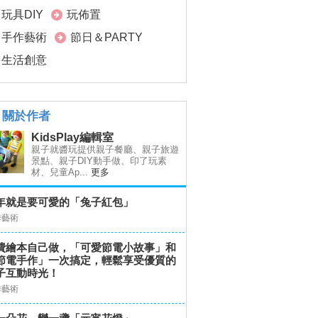
玩具DIY
玩佈置
手作藝術
節日＆PARTY
生活創意
關於作者
KidsPlay編輯室
親子就醬玩提供親子餐廳、親子旅遊
景點、親子DIY動手做、印了玩素
材、兒童Ap...
更多
年就是要可愛的「兔子紅包」
作藝術
費繪本自己做，「可愛節電小故事」和
節電手作」一次搞定，輕鬆享受優質的
子互動時光！
作藝術