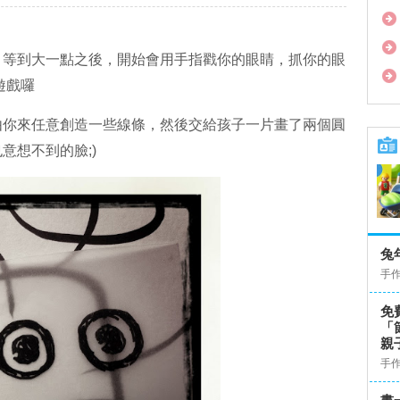
，等到大一點之後，開始會用手指戳你的眼睛，抓你的眼
遊戲囉
由你來任意創造一些線條，然後交給孩子一片畫了兩個圓
意想不到的臉;)
兔
手
免
「
親
手