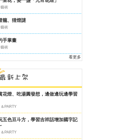
一朵花，變一盞「元宵花燈」
作藝術
燈籠、猜燈謎
作藝術
的手掌畫
作藝術
看更多
賞花燈、吃湯圓發想，邊做邊玩邊學習
＆PARTY
玩五色豆斗方，學習吉祥話增加國字記
～
＆PARTY