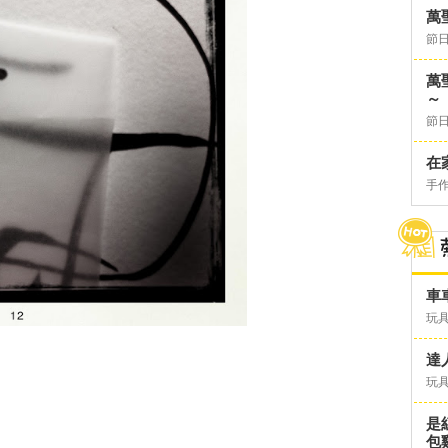
萬
節日
萬
～
節日
在
手
車
玩具
達
玩具
是
包