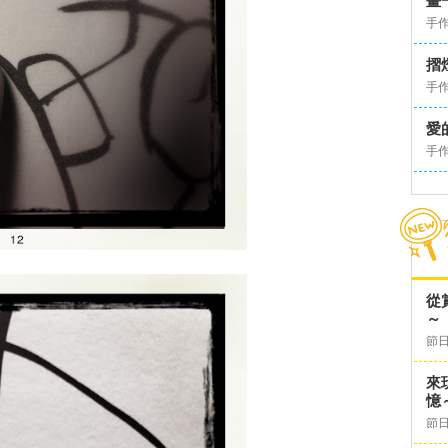
畫
手
摺
手
愛
手
從
～
節日
來
憶
節日