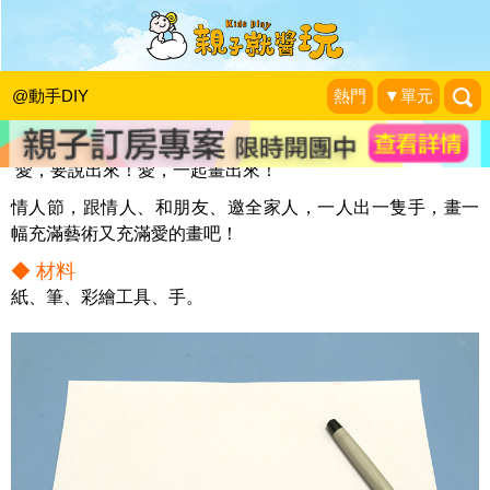
愛的手掌畫
KidsPlay編輯室
|
2017-02-13
@動手DIY
熱門
▼單元
愛，要說出來！愛，一起畫出來！
情人節，跟情人、和朋友、邀全家人，一人出一隻手，畫一
幅充滿藝術又充滿愛的畫吧！
◆ 材料
紙、筆、彩繪工具、手。