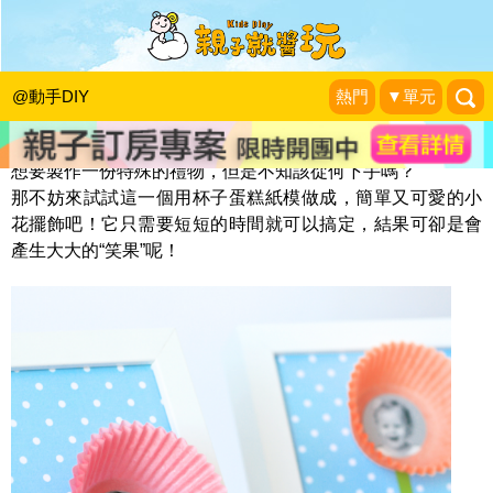
笑容滿滿的杯子蛋糕紙模花
KidsPlay編輯室
|
2013-11-24
@動手DIY
熱門
▼單元
想要製作一份特殊的禮物，但是不知該從何下手嗎？
那不妨來試試這一個用杯子蛋糕紙模做成，簡單又可愛的小
花擺飾吧！它只需要短短的時間就可以搞定，結果可卻是會
產生大大的“笑果”呢！