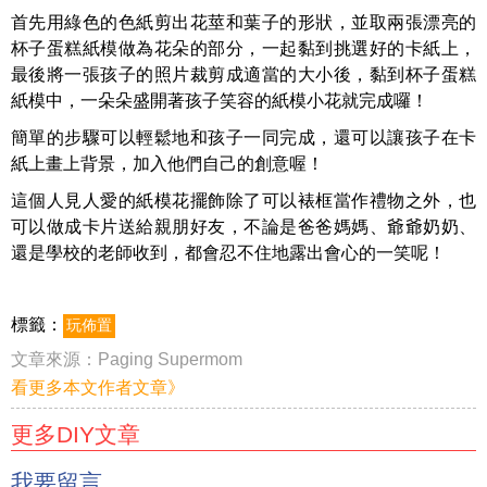
首先用綠色的色紙剪出花莖和葉子的形狀，並取兩張漂亮的
杯子蛋糕紙模做為花朵的部分，一起黏到挑選好的卡紙上，
最後將一張孩子的照片裁剪成適當的大小後，黏到杯子蛋糕
紙模中，一朵朵盛開著孩子笑容的紙模小花就完成囉！
簡單的步驟可以輕鬆地和孩子一同完成，還可以讓孩子在卡
紙上畫上背景，加入他們自己的創意喔！
這個人見人愛的紙模花擺飾除了可以裱框當作禮物之外，也
可以做成卡片送給親朋好友，不論是爸爸媽媽、爺爺奶奶、
還是學校的老師收到，都會忍不住地露出會心的一笑呢！
標籤：
玩佈置
文章來源：
Paging Supermom
看更多本文作者文章》
更多DIY文章
我要留言