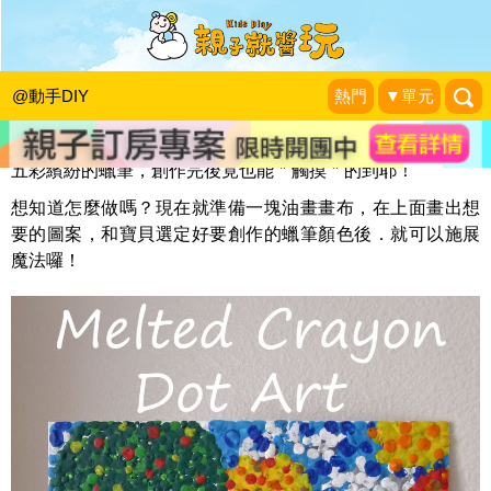
熔蠟點點畫
KidsPlay編輯室
|
2013-08-13
@動手DIY
熱門
▼單元
五彩繽紛的蠟筆，創作完後竟也能＂觸摸＂的到耶！
想知道怎麼做嗎？現在就準備一塊油畫畫布，在上面畫出想
要的圖案，和寶貝選定好要創作的蠟筆顏色後．就可以施展
魔法囉！