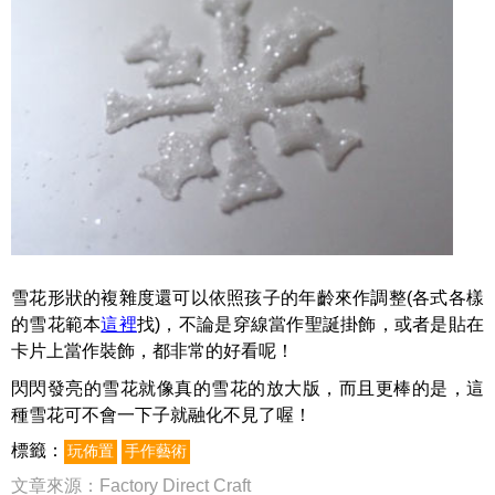
雪花形狀的複雜度還可以依照孩子的年齡來作調整(
各式各樣
的雪花範本
這裡
找
)，不論是穿線當作聖誕掛飾，或者是貼在
卡片上當作裝飾，都非常的好看呢！
閃閃發亮的雪花就像真的雪花的放大版，而且更棒的是，這
種雪花可不會一下子就融化不見了喔！
標籤：
玩佈置
手作藝術
文章來源：
Factory Direct Craft