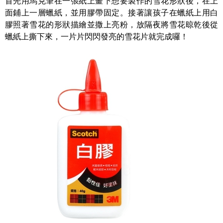
首先用馬克筆在一張紙上畫下想要製作的雪花形狀後，在上
面鋪上一層蠟紙，並用膠帶固定。接著讓孩子在蠟紙上用白
膠照著雪花的形狀描繪並撒上亮粉，放隔夜將雪花晾乾後從
蠟紙上撕下來，一片片閃閃發亮的雪花片就完成囉！