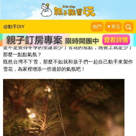
雪花片片亮晶晶
KidsPlay編輯室
|
2013-12-13
@動手DIY
熱門
▼單元
是不是覺得冬季的聖誕節少了雪花的妝點，感覺上就是少了
那麼一點點氣氛？
既然台灣不下雪，那麼不如就和孩子們一起自己動手來製作
雪花，為家裡增添一些過節的氣氛吧！