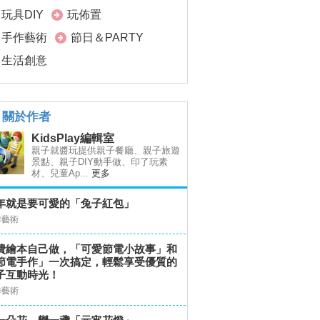
玩具DIY
玩佈置
手作藝術
節日＆PARTY
生活創意
關於作者
KidsPlay編輯室
親子就醬玩提供親子餐廳、親子旅遊
景點、親子DIY動手做、印了玩素
材、兒童Ap...
更多
年就是要可愛的「兔子紅包」
作藝術
費繪本自己做，「可愛節電小故事」和
節電手作」一次搞定，輕鬆享受優質的
子互動時光！
作藝術