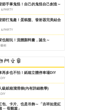
聖節手掌鬼怪！自己的鬼怪自己創造～
＆PARTY
聖節打鬼趣！蛋糕盤、發射器完美結合
＆PARTY
家也能玩！流體顏料畫，誕生～
作藝術
車再多也不怕！紙箱立體停車場DIY
DIY
人級紙箱溜滑梯(內有詳細教學)
DIY
紅包、卡片、也是吊飾～「吉祥如意紅
雞 ─ 母雞篇」