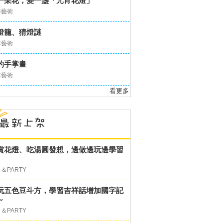
一朵花，變一盞「元宵花燈」
作藝術
燈籠、猜燈謎
作藝術
的手掌畫
作藝術
看更多
賞花燈、吃湯圓發想，邊做邊玩邊學習
＆PARTY
玩五色豆斗方，學習吉祥話增加國字記
～
＆PARTY