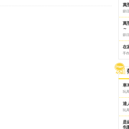
萬
節日
萬
～
節日
在
手
車
玩具
達
玩具
是
包