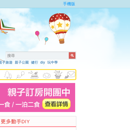
手機版
親子旅遊
親子公園
健行
diy
玩中學