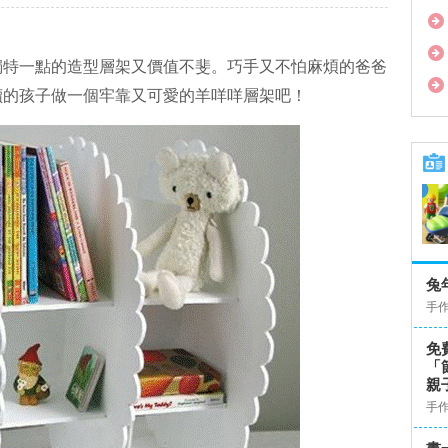
獨特一點的造型層架又價值不斐。巧手又不怕麻煩的爸爸
讀的孩子做一個牢靠又可愛的羊咩咩層架吧！
兔
手
免
「
親
手