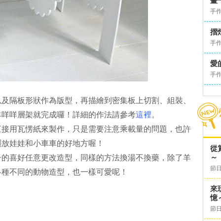
畫
手
摺
手
愛
手
以及隔板形狀作為版型，再描繪到密集板上切割、組裝、
羊咩咩層架就完成囉！詳細的作法請參考
這裡
。
直接用瓦愣紙來製作，只是需要注意乘載量的問題，也許
擺放娃娃和小車車的好地方喔！
從
～
子的喜好任意更改造型，同樣的方法換湯不換藥，除了羊
節日
各種不同的動物造型，也一樣可愛呢！
來
憶
節日