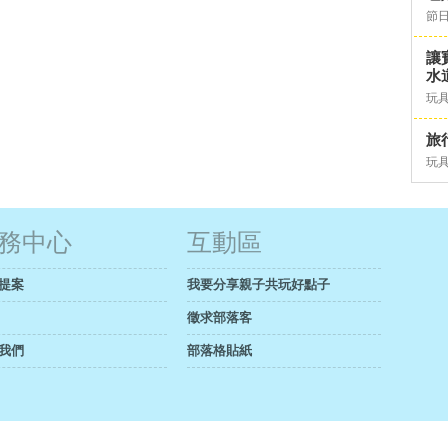
節日
讓
水道
玩具
旅行
玩具
務中心
互動區
提案
我要分享親子共玩好點子
徵求部落客
我們
部落格貼紙