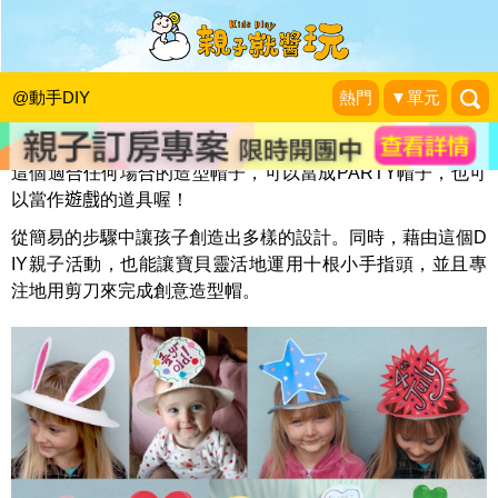
創意造型紙帽
KidsPlay編輯室
|
2013-07-13
@動手DIY
熱門
▼單元
這個適合任何場合的造型帽子，可以當成PARTY帽子，也可
以當作
遊戲
的道具喔！
從簡易的步驟中讓孩子創造出多樣的設計。同時，藉由這個D
IY親子活動，也能讓寶貝靈活地運用十根小手指頭，並且專
注地用剪刀來完成創意造型帽。