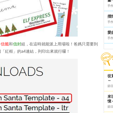
畫
手
摺
手
愛
手
公
信籤
和
信封
組，在這時就能派上用場啦！爸媽只需要到
「紅框」的a4連結，列印出來就行囉！
從
～
節日
來
憶
節日