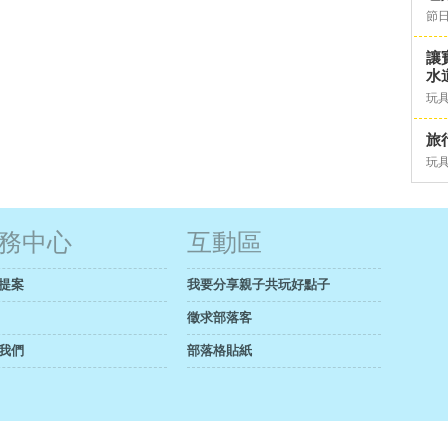
節日
讓
水道
玩具
旅行
玩具
務中心
互動區
提案
我要分享親子共玩好點子
徵求部落客
我們
部落格貼紙