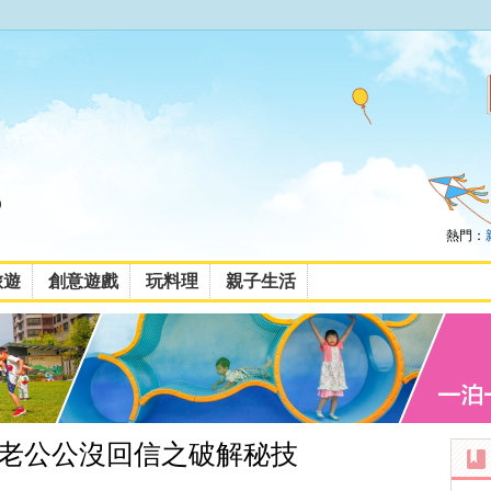
熱門：
旅遊
創意遊戲
玩料理
親子生活
老公公沒回信之破解秘技