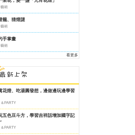
一朵花，變一盞「元宵花燈」
作藝術
燈籠、猜燈謎
作藝術
的手掌畫
作藝術
看更多
賞花燈、吃湯圓發想，邊做邊玩邊學習
＆PARTY
玩五色豆斗方，學習吉祥話增加國字記
～
＆PARTY