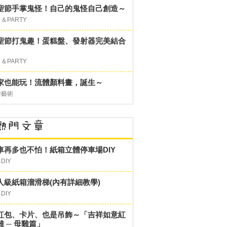
聖節手掌鬼怪！自己的鬼怪自己創造～
＆PARTY
聖節打鬼趣！蛋糕盤、發射器完美結合
＆PARTY
家也能玩！流體顏料畫，誕生～
作藝術
車再多也不怕！紙箱立體停車場DIY
DIY
人級紙箱溜滑梯(內有詳細教學)
DIY
紅包、卡片、也是吊飾～「吉祥如意紅
雞 ─ 母雞篇」