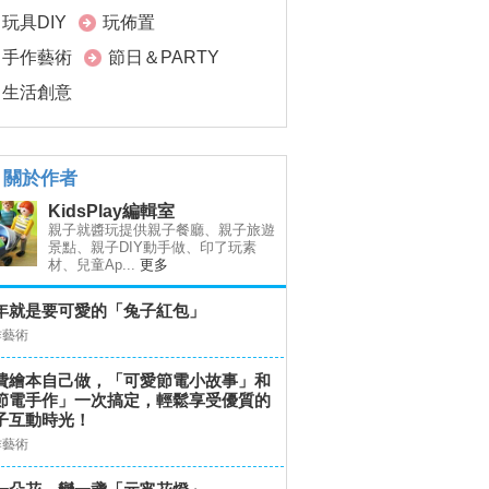
玩具DIY
玩佈置
手作藝術
節日＆PARTY
生活創意
關於作者
KidsPlay編輯室
親子就醬玩提供親子餐廳、親子旅遊
景點、親子DIY動手做、印了玩素
材、兒童Ap...
更多
年就是要可愛的「兔子紅包」
作藝術
費繪本自己做，「可愛節電小故事」和
節電手作」一次搞定，輕鬆享受優質的
子互動時光！
作藝術