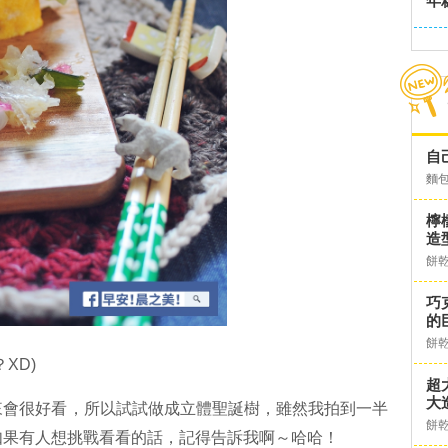
年
自
麵
檸
造
餅
巧
的
餅
XD)
超
大
來會很好看，所以試試做成立體聖誕樹，雖然我拍到一半
餅
如果有人想挑戰看看的話，記得告訴我啊～哈哈！