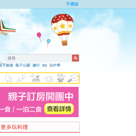
手機版
親子旅遊
親子公園
健行
diy
玩中學