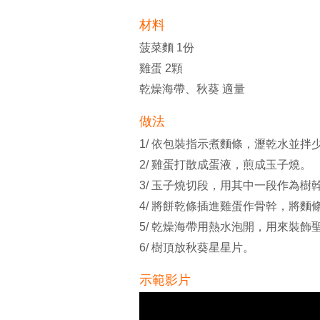
材料
菠菜麵 1份
雞蛋 2顆
乾燥海帶、秋葵 適量
做法
1/ 依包裝指示煮麵條，瀝乾水並拌
2/ 雞蛋打散成蛋液，煎成玉子燒。
3/ 玉子燒切段，用其中一段作為樹
4/ 將餅乾條插進雞蛋作骨幹，將麵
5/ 乾燥海帶用熱水泡開，用來裝飾
6/ 樹頂放秋葵星星片。
示範影片