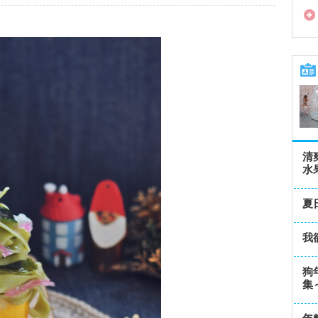
清
水
夏
我
狗
集