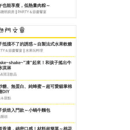
午也能享瘦，低熱量肉粽～
|
媽聰明廚房
PARTY＆節慶饗宴
子抵擋不了的誘惑～自製法式水果軟糖
|
RTY＆節慶饗宴
水果玩料理
hake~shake~”凍”起來！和孩子搖出牛
冰淇淋
品&清涼飲品
砂糖、無蛋白、純蜂蜜～超可愛貓掌棉
DIY
糕＆甜點
子烘焙入門款～小蝸牛麵包
包饅頭
道香濃，綿密口感！材料超簡單～棉花