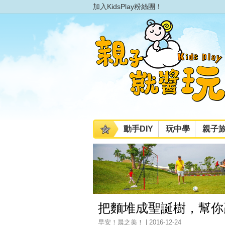
加入KidsPlay粉絲團！
動手DIY
玩中學
親子
把麵堆成聖誕樹，幫你
早安！晨之美！ | 2016-12-24