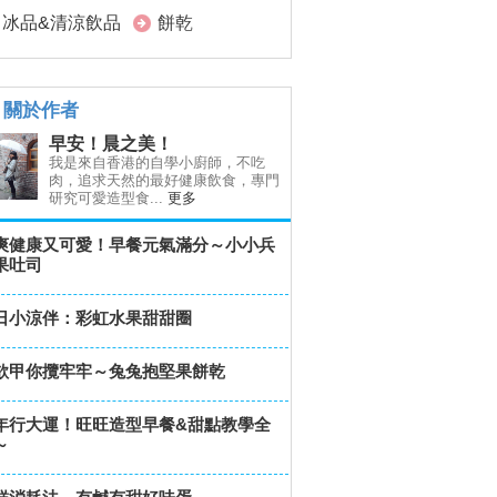
冰品&清涼飲品
餅乾
關於作者
早安！晨之美！
我是來自香港的自學小廚師，不吃
肉，追求天然的最好健康飲食，專門
研究可愛造型食...
更多
爽健康又可愛！早餐元氣滿分～小小兵
果吐司
日小涼伴：彩虹水果甜甜圈
欲甲你攬牢牢～兔兔抱堅果餅乾
年行大運！旺旺造型早餐&甜點教學全
～