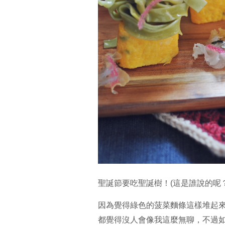
聖誕節要吃聖誕樹！(這是誰說的呢？
因為覺得綠色的菠菜麵條這樣堆起
都覺得沒人會像我這麼無聊，不過