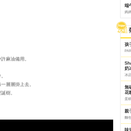
端
媽
孩
PA
少許麻油備用。
S
奶
冰
幹。
條一層層掛上去。
無
花糖
聖誕樹。
蛋
親
麵
味