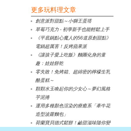
更多玩料理文章
創意派對甜點～小獅王蛋塔
草莓巧克力 - 初學新手也能輕鬆上手
《平底鍋點心魔人的56道原創甜點》
電鍋超厲害！反烤蘋果派
《讓孩子愛上吃飯》麵團化身的童
趣：娃娃餅乾
零失敗！免烤箱、超綿密的檸檬生乳
酪蛋糕～
顆顆水玉喚起你的少女心～夢幻風格
芋泥捲
運用多種顏色渲染的療癒系「牽牛花
造型波蘿麵包」
荷蘭寶貝德式鬆餅！鹼甜滋味隨你變