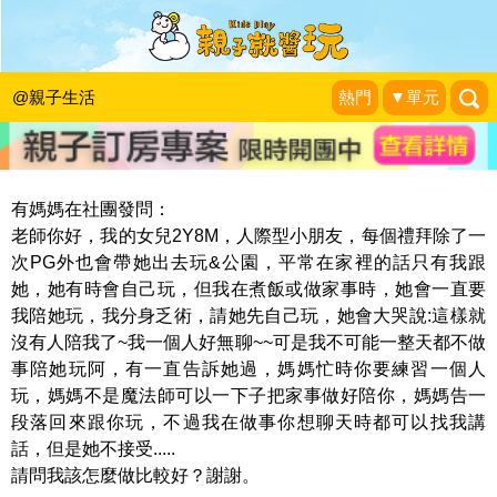
大樹叔叔的教養課：孩子喜歡在大人忙
的時候黏人怎麼辦?
@親子生活
熱門
▼單元
大樹叔叔到府育兒諮詢
|
2014-09-27
有媽媽在社團發問：
老師你好，我的女兒2Y8M，人際型小朋友，每個禮拜除了一
次PG外也會帶她出去玩&公園，平常在家裡的話只有我跟
她，她有時會自己玩，但我在煮飯或做家事時，她會一直要
我陪她玩，我分身乏術，請她先自己玩，她會大哭說:這樣就
沒有人陪我了~我一個人好無聊~~可是我不可能一整天都不做
事陪她玩阿，有一直告訴她過，媽媽忙時你要練習一個人
玩，媽媽不是魔法師可以一下子把家事做好陪你，媽媽告一
段落回來跟你玩，不過我在做事你想聊天時都可以找我講
話，但是她不接受.....
請問我該怎麼做比較好？謝謝。