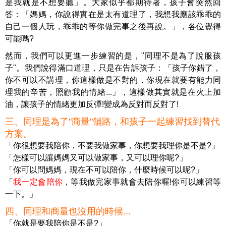
是我就是不想要聽」。大家似乎都期待著，孩子會突然回
答：「媽媽，你說得實在是太有道理了，我想我應該乖乖的
自己一個人玩，乖乖的等你做完事之後再說。」，各位覺得
可能嗎?
然而，我們可以更進一步練習的是，"同理不是為了說服孩
子"。我們說得滿口道理，只是在告訴孩子：「孩子你錯了，
你不可以不講理，你這樣做是不對的，你現在就要有能力同
理我的辛苦，照顧我的情緒...」，這樣做其實就是在火上加
油，讓孩子的情緒更加反彈!變成為反對而反對了!
三、同理是為了"商量"舖路，和孩子一起練習找到替代
方案。
「你很想要我陪你，不要我做家事，你想要我理你是不是?」
「怎樣可以讓媽媽又可以做家事，又可以理你呢?」
「你可以問媽媽，現在不可以陪你，什麼時候可以呢?」
「
我一定會陪你
，等我做完家事就會去陪你喔!你可以練習等
一下。」
四、同理和商量也沒用的時候...
「你就是要我陪你是不是?」