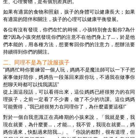
生、心理食物，是有個別差異的。
如果有適當的食物和照顧，孩子的身體可以健康長大；如果
有適當的陪伴和關注，孩子的心理可以健康平衡發展。
各位有沒有發現，你們在忙的時候，小孩特別會去黏你?為什
麼?因為小孩突然發現你們的注意不在他們身上了...，於是他
們本能的，用各種方法，想要奪回你們的注意力，想辦法要
持續得到你們的關注。
二、同理不是為了說服孩子
"媽媽忙時你要練習一個人玩，媽媽不是魔法師可以一下子把
家事做好陪你，媽媽告一段落回來跟你玩，不過我在做事你
想聊天時都可以找我講話"
從上面這段話，可以看得出來，這位媽媽已經很努力的在同
理孩子，之前一定看了不少書，做了不少的功課。這位媽媽
可能覺得，"我已經很努力在同理你了，為什麼還要這樣!"
對於一個自我意識正在高峰期的小孩來說，「我就是要，我
現在就要，為什麼要...，才能...，我不管，我現在就要...，媽
媽你過來，快點過來陪我...」、「你說的都對，很有道理，但