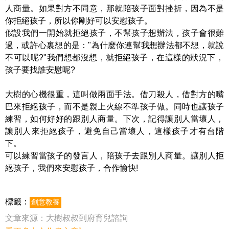
人商量。
如果對方不同意，那就陪孩子面對挫折，
因為不是
你拒絕孩子，所以你剛好可以安慰孩子。
假設我們一開始就拒絕孩子，不幫孩子想辦法，
孩子會很難
過，或許心裏想的是："為什麼你連幫我想辦法都不想，就說
不可以呢?"
我們想都沒想，就拒絕孩子，在這樣的狀況下，
孩子要找誰安慰呢?
大樹的心機很重，這叫做兩面手法。
借刀殺人，借對方的嘴
巴來拒絕孩子，而不是親上火線不準孩子做。
同時也讓孩子
練習，如何好好的跟別人商量。
下次，記得讓別人當壞人，
讓別人來拒絕孩子，
避免自己當壞人，這樣孩子才有台階
下。
可以練習當孩子的發言人，陪孩子去跟別人商量。
讓別人拒
絕孩子，我們來安慰孩子，合作愉快!
標籤：
創意教養
文章來源：
大樹叔叔到府育兒諮詢