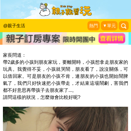
大樹叔叔的教養課：孩子想拿別人的玩
具回家，怎麼辦？
@親子生活
熱門
▼單元
大樹叔叔到府育兒諮詢
|
2016-04-13
家長問道：
帶2歲多的小孩到朋友家玩，要離開時，小孩想拿走朋友家的
玩具。
我覺得不妥，小孩就哭鬧，朋友看了，說沒關係，可
以借回家。
可是朋友的小孩不肯，連朋友的小孩也開始鬧脾
氣了，
我們只好快速把小孩帶走，才結束這場鬧劇，害我們
都不好意思再帶孩子去朋友家了...。
請問這樣的狀況，怎麼做會比較好呢?