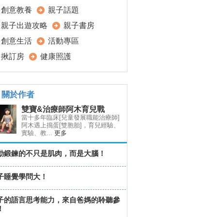
創意教養
親子話題
親子出遊攻略
親子書房
創意生活
活動專區
揪訂房
健康照護
關於作者
雙寶&治療師阿木育兒戰
當十多年臨床[兒童發展職能治療師]
阿木遇上搗蛋[雙胞胎]，育兒經驗、
實驗、教...
更多
動鍛鍊的不只是肌肉，而是大腦！
子睡覺學問大！
子的語言思考能力，來自爸媽的聆聽參
！