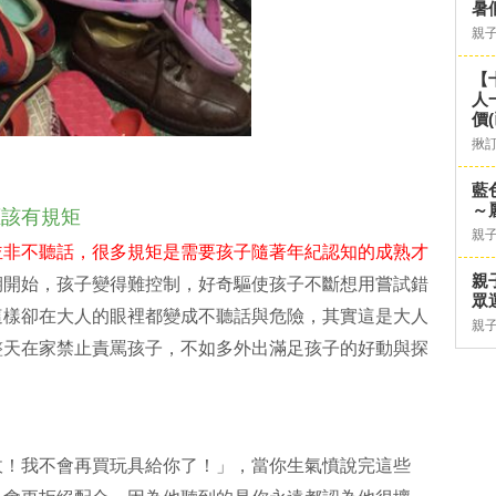
暑
親
【
人
價
揪
藍
～
應該有規矩
親
並非不聽話，很多規矩是需要孩子隨著年紀認知的成熟才
親
期開始，孩子變得難控制，好奇驅使孩子不斷想用嘗試錯
眾
這樣卻在大人的眼裡都變成不聽話與危險，其實這是大人
親
整天在家禁止責罵孩子，不如多外出滿足孩子的好動與探
收！我不會再買玩具給你了！」，當你生氣憤說完這些