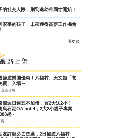
子的社交人際，別到進幼稚園才開始！
與家事的孩子，未來獲得高薪工作機會
！
看更多
親節遊樂園優惠！六福村、天文館「爸
免費」入場～
子出遊攻略
暑假週日週五不加價，買2大送2小！
蘭烏石港OA hotel，2大2小親子專案
,888起~
訂房
朋友許願必去首選，2日暢遊六福村