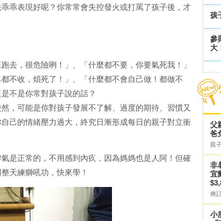
法乖乖表現好呢？你常常會失控發火或打罵了孩子後，才
孩
參
大
來跑去，很危險咧！」、「什麼都不要，你要氣死我！」
具都不收，煩死了！」、「什麼都不會自己做！都做不
這是不是你常對孩子說的話？
使然，可能是你對孩子發展不了解、過度的期待、習慣又
你自己的情緒壓力過大，終究日漸形成每日的親子對立衝
父
爸
親
脾氣是正常的，不用感到內疚，因為媽媽也是人阿！但確
非
用整天練獅吼功，快來學！
宜
$3
揪
小