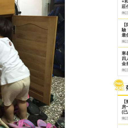
+
莊
揪
【
驗
最
揪
寒
四
金
揪
【
房
(已
揪