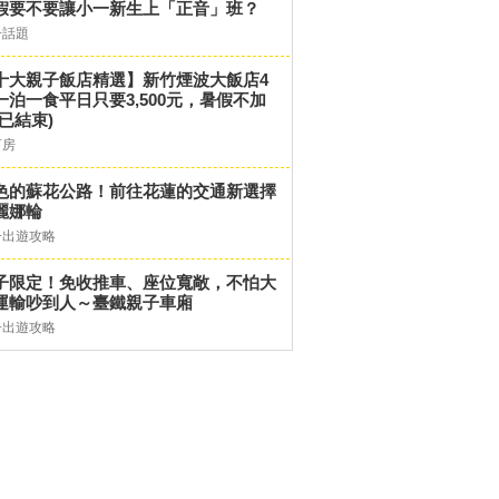
假要不要讓小一新生上「正音」班？
子話題
十大親子飯店精選】新竹煙波大飯店4
一泊一食平日只要3,500元，暑假不加
(已結束)
訂房
色的蘇花公路！前往花蓮的交通新選擇
麗娜輪
子出遊攻略
子限定！免收推車、座位寬敞，不怕大
運輸吵到人～臺鐵親子車廂
子出遊攻略