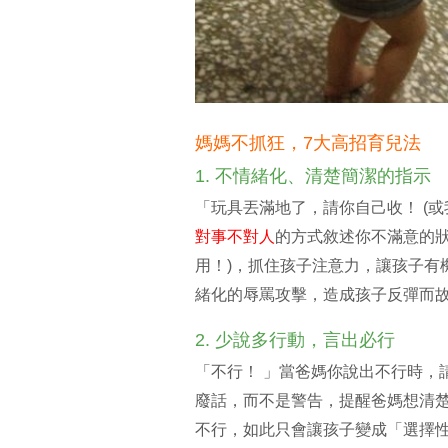
媽媽不抓狂，7大高招育兒法
1. 不情緒化、清楚簡潔的指示
「玩具丟滿地了，請你自己收！ (
對事不對人
的方式敘述你不滿意的狀況
用！)，抓住孩子注意力，讓孩子有
緒化的辱罵攻擊，造成孩子反彈而
2. 少說多行動，言出必行
「不行！ 」當爸媽你說出不行時，
廢話，而不是警告，提醒爸媽想清
不行，如此只會讓孩子變成「選擇