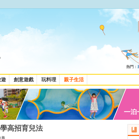
熱門：
旅遊
創意遊戲
玩料理
親子生活
學高招育兒法
教養