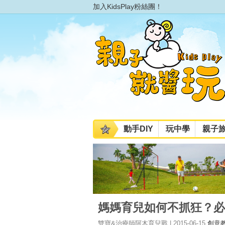
加入KidsPlay粉絲團！
動手DIY
玩中學
親子
媽媽育兒如何不抓狂？必
雙寶&治療師阿木育兒戰 | 2015-06-15
創意