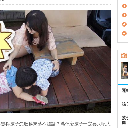
運
孩
孩
與
你覺得孩子怎麼越來越不聽話？爲什麼孩子一定要大吼大