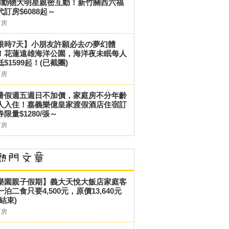
和動物大明星親密互動！新竹關西六福
代訂房$6088起～
訂房
限時7天】小朋友許願必去の夢幻體
！花蓮遠雄海洋公園，海洋夜未眠每人
低$1599起！(已截團)
訂房
暑假週五週日不加價，家庭房不分年齡
人入住！嘉義樂億皇家渡假酒店住宿訂
券限量$1280/張～
訂房
樂園親子假期】義大天悅大飯店家庭客
一泊二食只要4,500元，原價13,640元
結束)
訂房