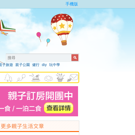
手機版
親子旅遊
親子公園
健行
diy
玩中學