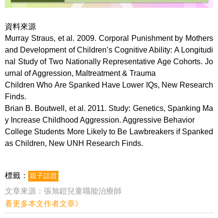
資料來源
Murray Straus, et al. 2009. Corporal Punishment by Mothers
and Development of Children’s Cognitive Ability: A Longitudi
nal Study of Two Nationally Representative Age Cohorts. Jo
urnal of Aggression, Maltreatment & Trauma
Children Who Are Spanked Have Lower IQs, New Research
Finds.
Brian B. Boutwell, et al. 2011. Study: Genetics, Spanking Ma
y Increase Childhood Aggression. Aggressive Behavior
College Students More Likely to Be Lawbreakers if Spanked
as Children, New UNH Research Finds.
標籤：
親子話題
文章來源：
張旭鎧兒童職能治療師
看更多本文作者文章》