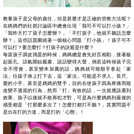
教養孩子是父母的責任，但是甚麼才是正確的管教方法呢？
在媽媽們的社群討論區中總會出現「我可不可以打小孩？」
「我昨天打了孩子怎麼辦？」「不打孩子，他就不聽話怎麼
辦？」這些話題圍繞著一個核心問題「打小孩」！孩子可不
可以打？要怎麼打？打孩子的訣竅是什麼？
每當孩子調皮搗蛋的時候，媽媽總是會先好言相勸，接著板
起面孔、語氣開始嚴肅、說話變得大聲，倘若這時候孩子完
全不理會，甚至變本加厲的話，媽媽就可能順手拿起「家
法」往孩子身上打下去，這「家法」可能是不求人、長尺、
愛的小手、甚至是媽媽的雙手，目的在使孩子因為疼痛而能
改變不適當的行為，然而「打」有效的話，一次就應該看到
效果、孩子以後就不敢再犯才對，可是為什麼媽媽到最後的
感受都是「打那麼多次了！怎麼打都打不聽？」其實問題不
是出在打的力道，而是打的「心態」！