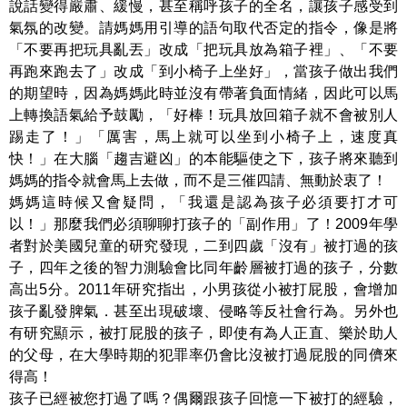
說話變得嚴肅、緩慢，甚至稱呼孩子的全名，讓孩子感受到
氣氛的改變。請媽媽用引導的語句取代否定的指令，像是將
「不要再把玩具亂丟」改成「把玩具放為箱子裡」、「不要
再跑來跑去了」改成「到小椅子上坐好」，當孩子做出我們
的期望時，因為媽媽此時並沒有帶著負面情緒，因此可以馬
上轉換語氣給予鼓勵，「好棒！玩具放回箱子就不會被別人
踢走了！」「厲害，馬上就可以坐到小椅子上，速度真
快！」在大腦「趨吉避凶」的本能驅使之下，孩子將來聽到
媽媽的指令就會馬上去做，而不是三催四請、無動於衷了！
媽媽這時候又會疑問，「我還是認為孩子必須要打才可
以！」那麼我們必須聊聊打孩子的「副作用」了！2009年學
者對於美國兒童的研究發現，二到四歲「沒有」被打過的孩
子，四年之後的智力測驗會比同年齡層被打過的孩子，分數
高出5分。2011年研究指出，小男孩從小被打屁股，會增加
孩子亂發脾氣．甚至出現破壞、侵略等反社會行為。另外也
有研究顯示，被打屁股的孩子，即使有為人正直、樂於助人
的父母，在大學時期的犯罪率仍會比沒被打過屁股的同儕來
得高！
孩子已經被您打過了嗎？偶爾跟孩子回憶一下被打的經驗，