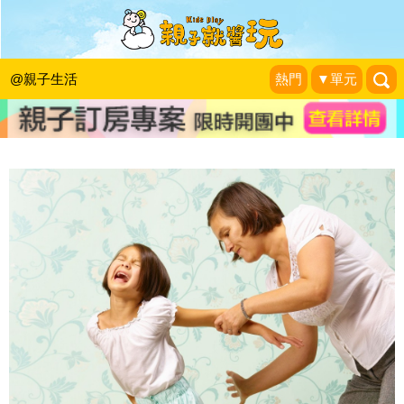
跟著阿鎧老師邊學邊玩：不打不成器？
找出更合適的管教方法
@親子生活
熱門
▼單元
張旭鎧兒童職能治療師
|
2014-07-28