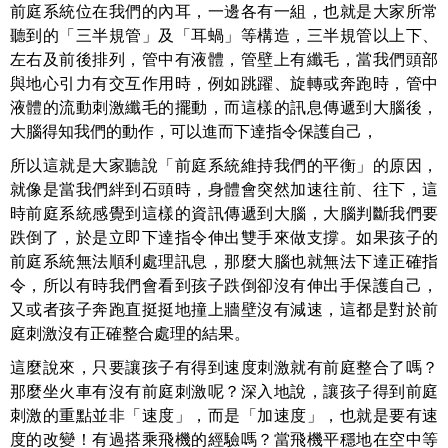
前庭系統位在我們的內耳，一邊各有一組，也就是大家所常
聽到的「三半規管」及「耳蝸」等構造，三半規管以上下、
左右及前後排列，管中有液體，管壁上有纖毛，當我們頭部
與地心引力有交互作用時，例如跳躍、旋轉或奔跑時，管中
液體的流動刺激纖毛的擺動，而這樣的訊息傳遞到大腦後，
大腦得知我們的動作，可以進而下達指令保護自己，
所以這就是大家聽說「前庭系統維持我們的平衡」的原因，
就像是當我們絆到石頭時，身體會突然加速往前、往下，這
時前庭系統感覺到這樣的資訊傳遞到大腦，大腦判斷我們要
跌倒了，於是立即下達指令伸出雙手來做支撐。如果孩子的
前庭系統無法順利處理訊息，那麼大腦也就無法下達正確指
令，所以有時我們會看到孩子跌倒卻沒有伸出手保護自己，
又或者孩子奔跑直挺挺地撞上牆壁沒有減速，這都是對於前
庭刺激沒有正確整合處理的結果。
這麼說來，只要讓孩子有得到速度刺激就有前庭整合了嗎？
那麼坐火車有沒有前庭刺激呢？深入地說，讓孩子得到前庭
刺激的重點並非「速度」，而是「加速度」，也就是要有速
度的改變！有過搭乘飛機的經驗嗎？當飛機平穩地在空中等