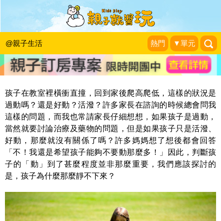
跟著阿鎧老師邊學邊玩：速度改變，前
庭感覺的來源
@親子生活
熱門
▼單元
張旭鎧兒童職能治療師
|
2016-03-06
孩子在教室裡橫衝直撞，回到家後爬高爬低，這樣的狀況是
過動嗎？還是好動？活潑？許多家長在諮詢的時候總會問我
這樣的問題，而我也常請家長仔細想想，如果孩子是過動，
當然就要討論治療及藥物的問題，但是如果孩子只是活潑、
好動，那麼就沒有關係了嗎？許多媽媽想了想後都會回答
「不！我還是希望孩子能夠不要動那麼多！」因此，判斷孩
子的「動」到了甚麼程度並非那麼重要，我們應該探討的
是，孩子為什麼那麼靜不下來？