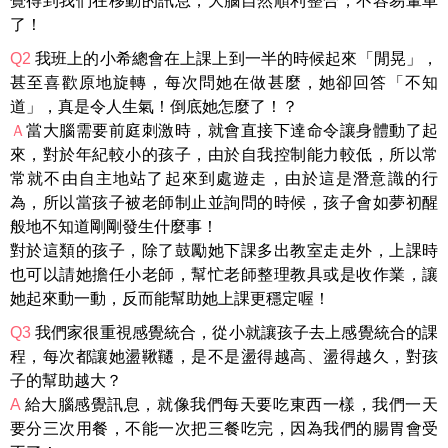
覺得到我們在移動的訊息，大腦自然順利整合，不容易暈車
了！
Q2
我班上的小希總會在上課上到一半的時候起來「閒晃」，
甚至喜歡原地旋轉，每次問她在做甚麼，她卻回答「不知
道」，真是令人生氣！倒底她怎麼了！？
Ａ
當大腦需要前庭刺激時，就會直接下達命令讓身體動了起
來，對於年紀較小的孩子，由於自我控制能力較低，所以常
常就不由自主地站了起來到處遊走，由於這是潛意識的行
為，所以當孩子被老師制止並詢問的時候，孩子會如夢初醒
般地不知道剛剛發生什麼事！
對於這類的孩子，除了鼓勵她下課多出教室走走外，上課時
也可以請她擔任小老師，幫忙老師整理教具或是收作業，讓
她起來動一動，反而能幫助她上課更穩定喔！
Q3
我們家很重視感覺統合，從小就讓孩子去上感覺統合的課
程，每次都讓她盪鞦韆，是不是盪得越高、盪得越久，對孩
子的幫助越大？
A
給大腦感覺訊息，就像我們每天要吃東西一樣，我們一天
要分三次用餐，不能一次把三餐吃完，因為我們的腸胃會受