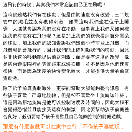
速飛行的時候，其實我們常常忘記自己正在飛呢！
這時候雖然我們有在移動，但是由於速度沒有改變，三半規
管中的纖毛並沒有獲得刺激，如果這時我們坐在位子上睡
覺，大腦就會認為我們沒有在移動！但事實上我們又如何確
認我們有沒有在飛行呢？這是加上我們的視覺看到窗外雲朵
的移動，加上我們的認知告訴我們幾個小時前登上飛機，而
飛機就是會飛行的，因此我們能正確判斷我們的移動。因此
並非快速的移動能提供前庭刺激，而是要有速度的改變，像
是搭乘遊樂園裡的雲霄飛車或海盜船，並不是因為他們速度
很快，而是因為速度的快慢變化較大，才能提供大量的前庭
覺刺激。
除了給予前庭覺刺激外，更要能幫助大腦能夠整合訊息！有
些孩子喜歡自己原地旋轉，但是卻不喜歡坐上旋轉咖啡杯，
這是因為原地旋轉是他可以控制速度及時間的，因此大腦不
會覺得恐懼並且能接受這樣的刺激，因此要幫助孩子前庭整
合良好，必須要給予孩子喜歡且自己能夠控制的前庭遊戲。
那麼有什麼遊戲可以在家中進行，不僅孩子喜歡玩，