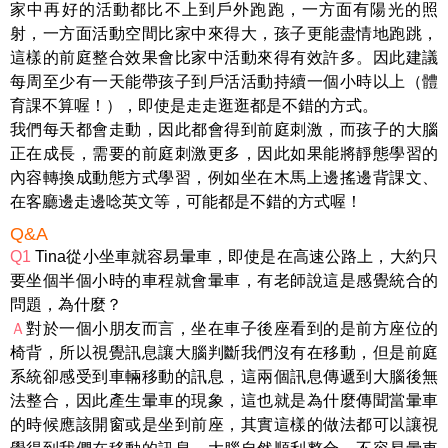
家中再好的活動都比不上到戶外跑跑，一方面有陽光的照
射，一方面活動空間比家中來得大，孩子更能盡情地跑跳，
這樣的前庭整合效果會比家中活動來得有效許多。因此建議
每周至少有一天能帶孩子到戶活活動持續一個小時以上（體
育課不算喔！），即使是走走逛逛都是不錯的方式。
我們每天都會走動，因此都會得到前庭刺激，而孩子的大腦
正在成長，需要的前庭刺激更多，因此如果能將靜態學習的
內容轉換成動態方式學習，例如坐在木馬上邊搖邊背課文、
在客廳邊走邊唸英文等，可能都是不錯的方式喔！
Q&A
Q1
Tina從小坐車就容易暈車，即使是在高速公路上，大約只
要坐個半個小時的車程就會暈車，有老師說這是感覺統合的
問題，為什麼？
Ａ
對於一個小朋友而言，坐在車子後座看到的是前方座位的
椅背，所以視覺訊息讓大腦判斷我們沒有在移動，但是前庭
系統卻感受到車輛移動的訊息，這兩個訊息傳遞到大腦後無
法整合，因此產生暈車的現象，這也就是為什麼傳聞當暈車
的時候應該開窗或是坐到前座，其實這樣的做法都可以讓視