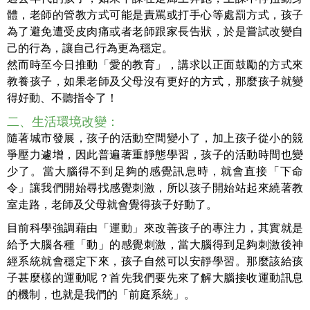
體，老師的管教方式可能是責罵或打手心等處罰方式，孩子
為了避免遭受皮肉痛或者老師跟家長告狀，於是嘗試改變自
己的行為，讓自己行為更為穩定。
然而時至今日推動「愛的教育」，講求以正面鼓勵的方式來
教養孩子，如果老師及父母沒有更好的方式，那麼孩子就變
得好動、不聽指令了！
二、生活環境改變：
隨著城市發展，孩子的活動空間變小了，加上孩子從小的競
爭壓力遽增，因此普遍著重靜態學習，孩子的活動時間也變
少了。當大腦得不到足夠的感覺訊息時，就會直接「下命
令」讓我們開始尋找感覺刺激，所以孩子開始站起來繞著教
室走路，老師及父母就會覺得孩子好動了。
目前科學強調藉由「運動」來改善孩子的專注力，其實就是
給予大腦各種「動」的感覺刺激，當大腦得到足夠刺激後神
經系統就會穩定下來，孩子自然可以安靜學習。那麼該給孩
子甚麼樣的運動呢？首先我們要先來了解大腦接收運動訊息
的機制，也就是我們的「前庭系統」。