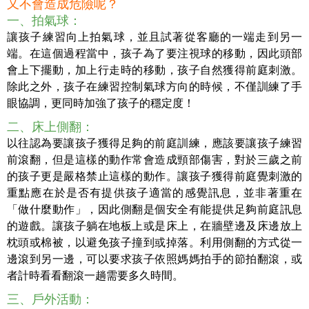
又不會造成危險呢？
一、拍氣球：
讓孩子練習向上拍氣球，並且試著從客廳的一端走到另一
端。在這個過程當中，孩子為了要注視球的移動，因此頭部
會上下擺動，加上行走時的移動，孩子自然獲得前庭刺激。
除此之外，孩子在練習控制氣球方向的時候，不僅訓練了手
眼協調，更同時加強了孩子的穩定度！
二、床上側翻：
以往認為要讓孩子獲得足夠的前庭訓練，應該要讓孩子練習
前滾翻，但是這樣的動作常會造成頸部傷害，對於三歲之前
的孩子更是嚴格禁止這樣的動作。讓孩子獲得前庭覺刺激的
重點應在於是否有提供孩子適當的感覺訊息，並非著重在
「做什麼動作」，因此側翻是個安全有能提供足夠前庭訊息
的遊戲。讓孩子躺在地板上或是床上，在牆壁邊及床邊放上
枕頭或棉被，以避免孩子撞到或掉落。利用側翻的方式從一
邊滾到另一邊，可以要求孩子依照媽媽拍手的節拍翻滾，或
者計時看看翻滾一趟需要多久時間。
三、戶外活動：