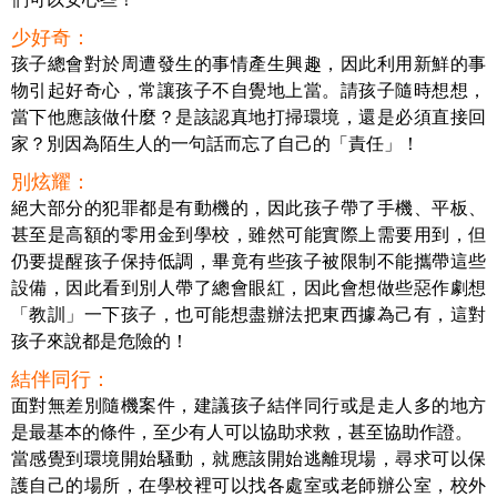
少好奇：
孩子總會對於周遭發生的事情產生興趣，因此利用新鮮的事
物引起好奇心，常讓孩子不自覺地上當。請孩子隨時想想，
當下他應該做什麼？是該認真地打掃環境，還是必須直接回
家？別因為陌生人的一句話而忘了自己的「責任」！
別炫耀：
絕大部分的犯罪都是有動機的，因此孩子帶了手機、平板、
甚至是高額的零用金到學校，雖然可能實際上需要用到，但
仍要提醒孩子保持低調，畢竟有些孩子被限制不能攜帶這些
設備，因此看到別人帶了總會眼紅，因此會想做些惡作劇想
「教訓」一下孩子，也可能想盡辦法把東西據為己有，這對
孩子來說都是危險的！
結伴同行：
面對無差別隨機案件，建議孩子結伴同行或是走人多的地方
是最基本的條件，至少有人可以協助求救，甚至協助作證。
當感覺到環境開始騷動，就應該開始逃離現場，尋求可以保
護自己的場所，在學校裡可以找各處室或老師辦公室，校外