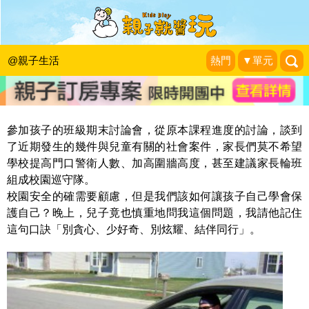
跟著阿鎧老師邊學邊玩：記住這句話，
幫助孩子遠離危險
@親子生活
熱門
▼單元
張旭鎧兒童職能治療師
|
2015-06-30
參加孩子的班級期末討論會，從原本課程進度的討論，談到
了近期發生的幾件與兒童有關的社會案件，家長們莫不希望
學校提高門口警衛人數、加高圍牆高度，甚至建議家長輪班
組成校園巡守隊。
校園安全的確需要顧慮，但是我們該如何讓孩子自己學會保
護自己？晚上，兒子竟也慎重地問我這個問題，我請他記住
這句口訣「別貪心、少好奇、別炫耀、結伴同行」。