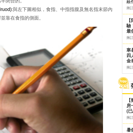
為半閉合的。
莊
揪
ruod)
:與左下圖相似，食指、中指指腹及無名指末節內
桿並靠在食指的側面。
【
驗
最
揪
寒
四
金
揪
【
房
(已
揪
暑