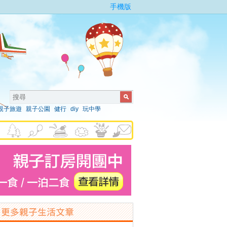
手機版
親子旅遊
親子公園
健行
diy
玩中學