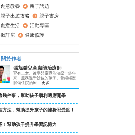
創意教養
親子話題
親子出遊攻略
親子書房
創意生活
活動專區
揪訂房
健康照護
關於作者
張旭鎧兒童職能治療師
育有二女。從事兒童職能治療十多年
來，服務過千餘位的孩子。曾經經歷
腦傷住院治療...
更多
這幾件事，幫助孩子順利適應開學
個方法，幫助提升孩子的挫折忍受度！
招！幫助孩子提升學習記憶力