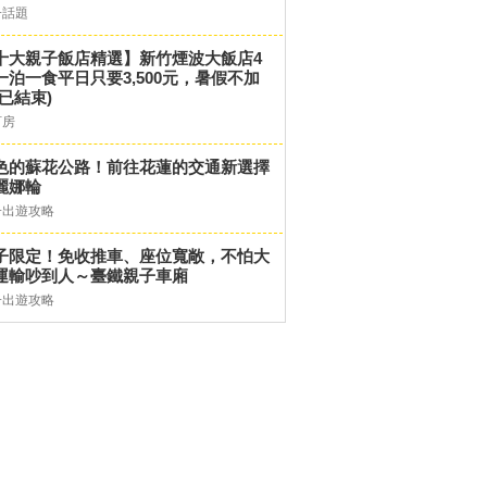
子話題
十大親子飯店精選】新竹煙波大飯店4
一泊一食平日只要3,500元，暑假不加
(已結束)
訂房
色的蘇花公路！前往花蓮的交通新選擇
麗娜輪
子出遊攻略
子限定！免收推車、座位寬敞，不怕大
運輸吵到人～臺鐵親子車廂
子出遊攻略