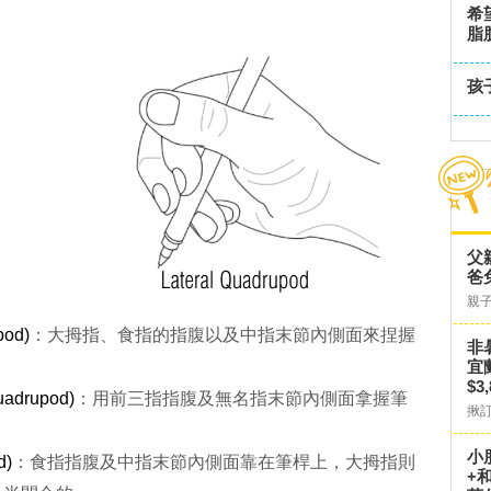
希
脂
孩
父
爸
親
od)
：大拇指、食指的指腹以及中指末節內側面來捏握
非
宜
$3
adrupod)
：用前三指指腹及無名指末節內側面拿握筆
揪
小
d)
：食指指腹及中指末節內側面靠在筆桿上，大拇指則
+