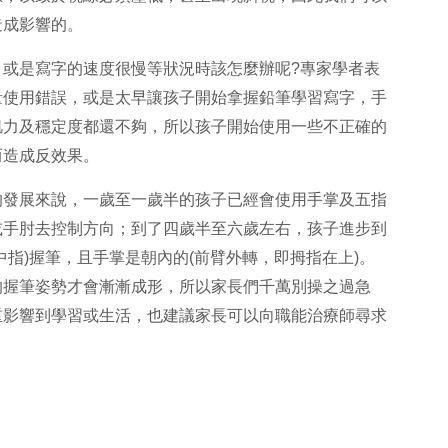
造成影響的。
，或是寫字的速度很慢等狀況時該怎麼辦呢?專家學者表
量使用錯誤，或是太早讓孩子開始拿握鉛筆學習寫字，手
肌力及穩定度都還不夠，所以孩子開始使用一些不正確的
而造成反效果。
的發展來說，一歲至一歲半的孩子已經會使用手掌及五指
或手肘去控制方向；到了四歲半至六歲左右，孩子進步到
中指)握筆，且手掌是朝內的(前臂外轉，即拇指在上)。
的握筆姿勢才會漸漸成形，所以家長們千萬別操之過急
重影響到學習或生活，也建議家長可以向職能治療師尋求