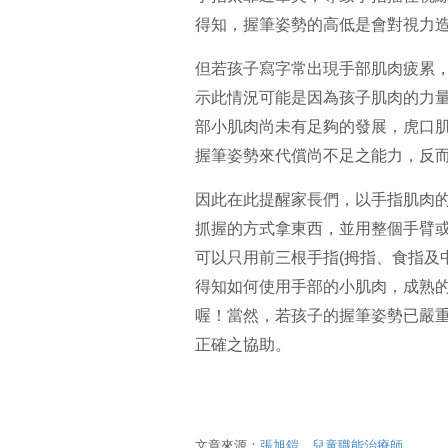
得知，握筆姿勢的高低是會對視力
但若孩子寫字常出現手部肌肉疲累
示此情況可能是因為孩子肌肉的力
部小肌肉尚未有足夠的發展，虎口
握筆姿勢來代償尚不足之能力，反
因此在此提醒家長們，以手指肌肉
抓握的方式拿東西，並用整個手臂
可以只用前三根手指(拇指、食指及
得知如何使用手部的小肌肉，成熟
喔！當然，若孩子的握筆姿勢已嚴
正確之協助。
文章來源：
張旭鎧。兒童職能治療師