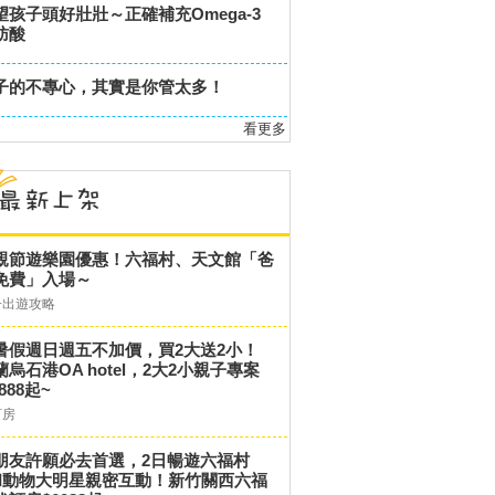
望孩子頭好壯壯～正確補充Omega-3
肪酸
子的不專心，其實是你管太多！
看更多
親節遊樂園優惠！六福村、天文館「爸
免費」入場～
子出遊攻略
暑假週日週五不加價，買2大送2小！
蘭烏石港OA hotel，2大2小親子專案
,888起~
訂房
朋友許願必去首選，2日暢遊六福村
和動物大明星親密互動！新竹關西六福