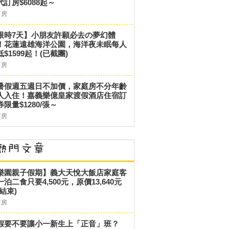
代訂房$6088起～
訂房
限時7天】小朋友許願必去の夢幻體
！花蓮遠雄海洋公園，海洋夜未眠每人
低$1599起！(已截團)
訂房
暑假週五週日不加價，家庭房不分年齡
人入住！嘉義樂億皇家渡假酒店住宿訂
券限量$1280/張～
訂房
樂園親子假期】義大天悅大飯店家庭客
一泊二食只要4,500元，原價13,640元
結束)
訂房
假要不要讓小一新生上「正音」班？