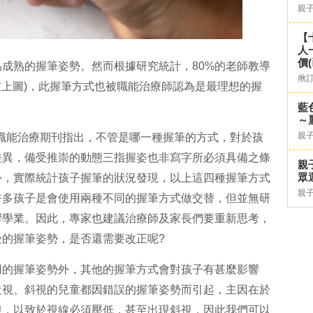
親
【
人
價
成熟的握筆姿勢。然而根據研究統計，80%的老師教導
揪
(左上圖)，此握筆方式也被職能治療師認為是最理想的握
藍
～
親
美國職能治療期刊指出，不管是哪一種握筆的方式，對於孩
差異，備受推崇的動態三指握姿也非寫字所必須具備之條
親
眾
外，實際統計孩子握筆的狀況發現，以上這四種握筆方式
親
許多孩子是會使用兩種不同的握筆方式做交替，但並無研
響學業。因此，專家也建議治療師及家長們要重新思考，
的握筆姿勢，是否還需要改正呢?
用的握筆姿勢外，其他的握筆方式會對孩子有甚麼影響
近視、斜視的兒童都因錯誤的握筆姿勢而引起，主因在於
線，以致於視線必須壓低，甚至出現斜視，因此我們可以