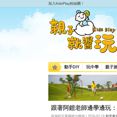
加入KidsPlay粉絲團！
動手DIY
玩中學
親子
跟著阿鎧老師邊學邊玩：
張旭鎧兒童職能治療師 | 2016-02-19
創意教