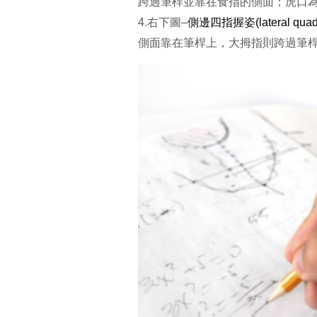
跨過筆桿並靠在食指的側面；虎口
4.右下圖–
側邊四指握姿(lateral quad
側面靠在筆桿上，大拇指則跨過筆