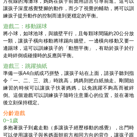
方視線的海灘球，媽媽在孩子前面用語言引導前進。這可以
讓孩子深度感覺雙腳的動作，而少了視覺的輔助，將可以訓
練孩子提升動作的控制而達到更穩定的平衡。
遊戲二：移動踢球
將小球，如球池球，與牆壁平行，且每顆球間隔約20公分放
一顆，讓孩子橫向移動將球踢向牆壁。一邊橫向移動又要一
邊踢球，這可以訓練孩子的「動態平衡」，有助於孩子於行
走時絆倒或碰撞時的反應與平衡。
遊戲三：跳躍抽紙
準備一張A4白紙或巧拼墊，讓孩子站在上面，請孩子聽到指
令「一、二、三、跳」時跳高，媽媽則把白紙抽走。剛開始
練習的時候可以讓孩子扶著媽媽，以免跳躍不夠高而被絆
倒。這個遊戲可以訓練孩子隨時注意重心的位置，並在著地
後立刻保持穩定。
分齡遊戲
0~1歲
多抱著孩子到處走動（多讓孩子經歷移動的感覺），出門時
可以使用讓孩子與爸媽面朝前方相同方向的背巾，讓孩子跟