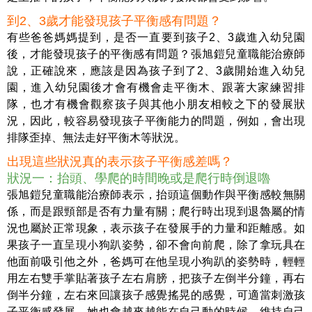
到2、3歲才能發現孩子平衡感有問題？
有些爸爸媽媽提到，是否一直要到孩子2、3歲進入幼兒園
後，才能發現孩子的平衡感有問題？張旭鎧兒童職能治療師
說，正確說來，應該是因為孩子到了2、3歲開始進入幼兒
園，進入幼兒園後才會有機會走平衡木、跟著大家練習排
隊，也才有機會觀察孩子與其他小朋友相較之下的發展狀
況，因此，較容易發現孩子平衡能力的問題，例如，會出現
排隊歪掉、無法走好平衡木等狀況。
出現這些狀況真的表示孩子平衡感差嗎？
狀況一：抬頭、學爬的時間晚或是爬行時倒退嚕
張旭鎧兒童職能治療師表示，抬頭這個動作與平衡感較無關
係，而是跟頸部是否有力量有關；爬行時出現到退魯屬的情
況也屬於正常現象，表示孩子在發展手的力量和距離感。如
果孩子一直呈現小狗趴姿勢，卻不會向前爬，除了拿玩具在
他面前吸引他之外，爸媽可在他呈現小狗趴的姿勢時，輕輕
用左右雙手掌貼著孩子左右肩膀，把孩子左倒半分鐘，再右
倒半分鐘，左右來回讓孩子感覺搖晃的感覺，可適當刺激孩
子平衡感發展，她也會越來越能在自己動的時候，維持自己