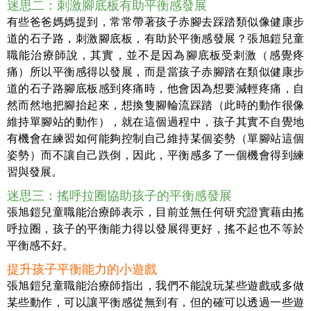
迷思二：刺激腳底板有助平衡感發展
有些爸爸媽媽提到，常常帶著孩子赤腳去踩踏類似像健康步
道的石子路，刺激腳底板，有助於平衡感發展？張旭鎧兒童
職能治療師說，其實，並不是因為腳底板受刺激（感覺疼
痛）所以平衡感得以發展，而是當孩子赤腳踏在類似健康步
道的石子路腳底板感到疼痛時，他會因為想要減輕疼痛，自
然而然地把腳抬起來，想換隻腳輪流踩踏（此時的動作很像
維持單腳站的動作），就在這個過程中，孩子其實不自覺地
有機會在練習如何能夠控制自己維持某個姿勢（單腳站這個
姿勢）而不讓自己跌倒，因此，平衡感多了一個機會得到練
習與發展。
迷思三：搖呼拉圈協助孩子的平衡感發展
張旭鎧兒童職能治療師表示，目前並無任何研究證實藉由搖
呼拉圈，孩子的平衡能力得以發展得更好，搖不起也不等於
平衡感不好。
提升孩子平衡能力的小遊戲
張旭鎧兒童職能治療師指出，我們不能說玩某些遊戲或多做
某些動作，可以讓平衡感從無到有，但的確可以透過一些遊