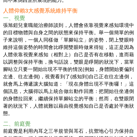
而不東倒西歪所展現的能力。
人體仰賴3大感覺系統維持平衡
一、視覺
張旭鎧兒童職能治療師談到，人體會依靠視覺來感知環境中
的目標物體與自身之間的狀態來保持平衡。舉一個簡單的例
子來說明，一個人同樣做「單腳站立」的姿勢，閉上雙眼時
維持這個姿勢的時間會比睜開雙眼時做來得短，這正是因為
人體依靠視覺來感知（相對上）自己是否有在移動，進而藉
以調整與保持平衡，換句話說，雙眼是睜開的狀況下，當單
腳站立只要一開始出現不平衡的情況(例如，身體開始要偏到
左邊、往左邊倒)，視覺看到了(感知到)自己正在往左邊倒，
就會馬上傳遞讓大腦知道：「現在身體出現不平衡囉！」這
個訊息，大腦得以馬上統合做出動作回應：把開始往坐邊倒
的身體拉回來，繼續保持單腳站立的平衡；然而，在雙眼閉
著的狀況下，人體就難以藉由視覺感知自己是否處於平衡狀
態。
二、前庭覺
前庭覺是利用內耳之三半規管與耳石，抗禦地心引力保持自