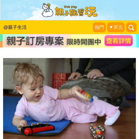
跟著阿鎧老師邊學邊玩：東倒西歪，孩
子的平衡感真的有問題嗎？！
@親子生活
熱門
▼單元
張旭鎧兒童職能治療師
|
2014-09-11