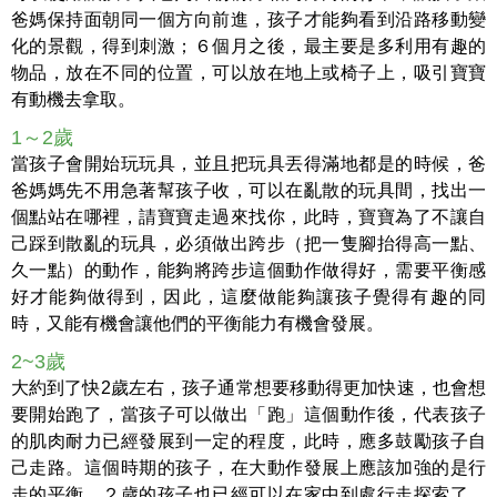
爸媽保持面朝同一個方向前進，孩子才能夠看到沿路移動變
化的景觀，得到刺激；６個月之後，最主要是多利用有趣的
物品，放在不同的位置，可以放在地上或椅子上，吸引寶寶
有動機去拿取。
1～2歲
當孩子會開始玩玩具，並且把玩具丟得滿地都是的時候，爸
爸媽媽先不用急著幫孩子收，可以在亂散的玩具間，找出一
個點站在哪裡，請寶寶走過來找你，此時，寶寶為了不讓自
己踩到散亂的玩具，必須做出跨步（把一隻腳抬得高一點、
久一點）的動作，能夠將跨步這個動作做得好，需要平衡感
好才能夠做得到，因此，這麼做能夠讓孩子覺得有趣的同
時，又能有機會讓他們的平衡能力有機會發展。
2~3歲
大約到了快2歲左右，孩子通常想要移動得更加快速，也會想
要開始跑了，當孩子可以做出「跑」這個動作後，代表孩子
的肌肉耐力已經發展到一定的程度，此時，應多鼓勵孩子自
己走路。這個時期的孩子，在大動作發展上應該加強的是行
走的平衡，２歲的孩子也已經可以在家中到處行走探索了，