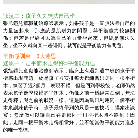
狀況二：孩子久久無法自己坐
張旭鎧兒童職能治療師表示，如果孩子是一直無法靠自己的
力量坐起來，那應該是肌耐力的問題，與平衡能力較無關
係；但若是已經可以靠自己的力量坐起來，但總是無法久
坐，坐不久就向某一邊傾倒，就可能是平衡能力有問題。
平衡感訓練 3大迷思
迷思一：走平衡木走得好=平衡能力佳
張旭鎧兒童職能治療師表示，臨床上有遇到過中班的孩子平
衡感出現問題，於是孩子被安排每天都練習只走同一根平衡
木，練習了近2個月，表現不錯，但是回到學校後，老師仍然
表示孩子走學校裡的平衡木，仍像之前一樣經常跌倒，無法
走得穩，與之前的狀況一樣。這是因為當只利用同一個平衡
木來訓練孩子時，孩子最終學到的只是一個技巧，摸索出訣
竅：怎麼做可以讓自己在走那同一根平衡木時不跌到！因
此，走同一根平衡木走得相當好，並不能當做平衡能力進步
的唯一指標。