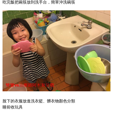
吃完飯把碗筷放到洗手台，簡單沖洗碗筷
脫下的衣服放進洗衣籃、髒衣物顏色分類
睡前收玩具