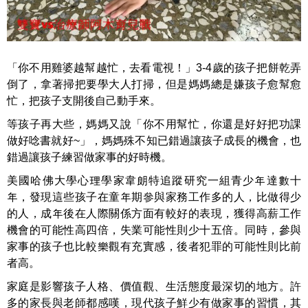
「你不用雞婆越幫越忙，去看電視！」3-4歲的孩子把餅乾弄
倒了，拿著掃把要學大人打掃，但是媽媽總是嫌孩子愈幫愈
忙，把孩子支開後自己動手來。
等孩子再大些，媽媽又說「你不用幫忙，你還是好好把功課
做好唸書就好~」，媽媽殊不知已錯過讓孩子成長的機會，也
錯過讓孩子練習做家事的好時機。
美國哈佛大學心理學家韋朗特追蹤研究一組青少年達數十
年，
發現這些孩子在童年期參與家務工作多的人，比做得少
的人，成年後在人際關係方面有較好的表現，獲得高薪工作
機會的可能性高四倍，失業可能性則少十五倍。同時，參與
家事的孩子也比較樂觀有充實感，後者犯罪的可能性則比前
者高。
家庭是影響孩子人格、價值觀、生活態度最深切的地方。許
多的家長與老師都感嘆，現代孩子鮮少有做家事的習慣，其