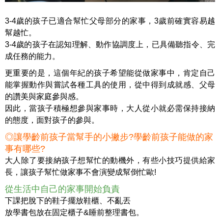
3-4歲的孩
子已適合幫忙父母部分的家事，3歲前確實容易越
幫越忙。
3-4歲的孩子在認知理解、動作協調度上，已具備聽指令、完
成任務的能力。
更重要的是，這個年紀的孩子希望能從做家事中，
肯定自己
能掌握動作與嘗試各種工具的使用，從中得到成就感、父母
的讚美與家庭參與感。
因此，當孩子積極想參與家事時，大人從小就必需保持接納
的態度，面對孩子的參與。
◎讓學齡前孩子當幫手的小撇步?學齡前孩子能做的家
事有哪些?
大人除了要接納孩子想幫忙的動機外，有些小技巧提供給家
長，讓孩子幫忙做家事不會演變成幫倒忙歐!
從生活中自己的家事開始負責
下課把脫下的鞋子擺放鞋櫃、不亂丟
放學書包放在固定櫃子&睡前整理書包。