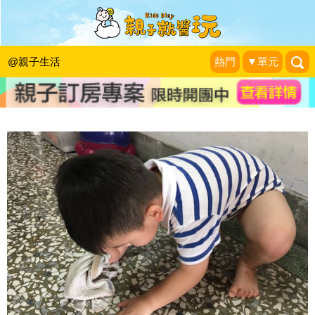
參與家事的孩子，未來獲得高薪工作機
會大！
@親子生活
熱門
▼單元
雙寶&治療師阿木育兒戰
|
2016-09-27