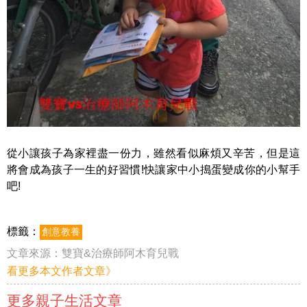
從小讓孩子為家裡盡一份力，雖然看似麻煩又辛苦
，但是這
將會成為孩子一生的好習慣!快讓家中小搗蛋變成你的小幫手
吧!
標籤：
創意教養
文章來源：
雙寶&治療師阿木育兒戰
看更多本文作者文章》
更多親子生活文章