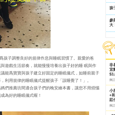
孩
參
大
始爲孩子調整良好的規律作息與睡眠習慣了。親愛的爸
非
與遊戲生活節奏，就能慢慢培養出孩子好的睡 眠與作
宜
建議能爲寶寶與孩子建立好固定的睡眠儀式，如睡前親子
$3
揪
等，利用規律的睡眠儀式提醒孩子「該睡覺了！」。
媽媽們推薦坊間適合孩子們的晚安繪本書，讓您不用煩惱
小
+
讀成為好的睡眠儀式喔！
莊
揪