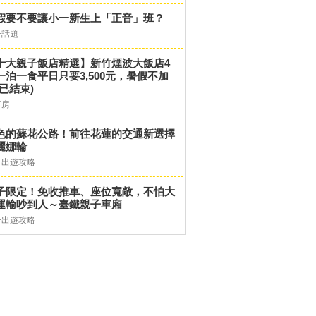
假要不要讓小一新生上「正音」班？
子話題
十大親子飯店精選】新竹煙波大飯店4
一泊一食平日只要3,500元，暑假不加
(已結束)
訂房
色的蘇花公路！前往花蓮的交通新選擇
麗娜輪
子出遊攻略
子限定！免收推車、座位寬敞，不怕大
運輸吵到人～臺鐵親子車廂
子出遊攻略