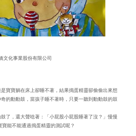
:鹿橋文化事業股份有限公司
但是寶寶躺在床上卻睡不著，結果搗蛋精靈卻偷偷出來想
神奇的動動鼓，當孩子睡不著時，只要一聽到動動鼓的鼓
動鼓了，還大聲唸著：「小屁股小屁股睡著了沒？」慢慢
寶寶能不能通過搗蛋精靈的測試呢？