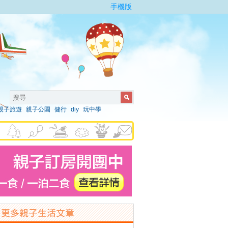
手機版
親子旅遊
親子公園
健行
diy
玩中學