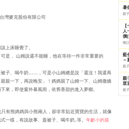
暑
親
版:台灣麥克股份有限公司
【
人
價
揪
姆該上床睡覺了。
藍
可是， 山姆說還不能睡，他在等待一件非常重要的
～
親
蓋被子、喝牛奶……，可是小山姆總是說「還沒！我還再
親
「親親一下，再說晚安」！媽媽親了山姆一下、山姆撒嬌
眾
躺下來，即使窗外暴風雨，依舊香甜的進入夢鄉。
親
角也只有熊媽媽與小熊兩人，卻非常貼近寶寶的生活，就像
式一樣，有說故事、蓋被子、喝牛奶..等。
年齡小的孩