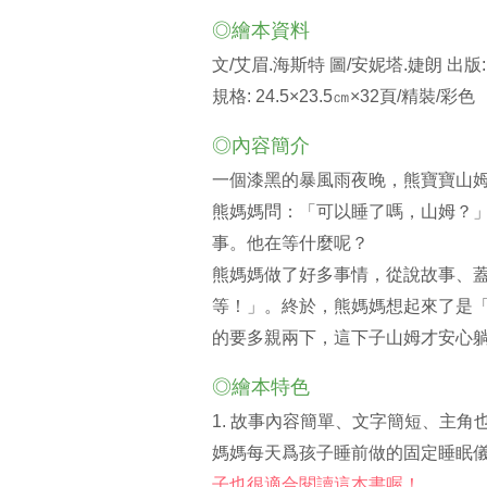
◎繪本資料
文/艾眉.海斯特 圖/安妮塔.婕朗 出
規格: 24.5×23.5㎝×32頁/精裝/彩色
◎內容簡介
一個漆黑的暴風雨夜晚，熊寶寶山
熊媽媽問：「可以睡了嗎，山姆？」
事。他在等什麼呢？
熊媽媽做了好多事情，從說故事、
等！」。終於，熊媽媽想起來了是
的要多親兩下，這下子山姆才安心
◎繪本特色
1. 故事內容簡單、文字簡短、主
媽媽每天爲孩子睡前做的固定睡眠儀
子也很適合閱讀這本書喔！