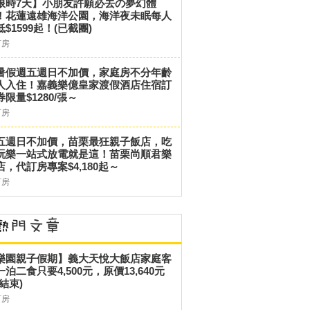
限時7天】小朋友許願必去の夢幻體
！花蓮遠雄海洋公園，海洋夜未眠每人
低$1599起！(已截團)
訂房
暑假週五週日不加價，家庭房不分年齡
人入住！嘉義樂億皇家渡假酒店住宿訂
券限量$1280/張～
訂房
五週日不加價，苗栗最狂親子飯店，吃
玩樂一站式放電就是這！苗栗尚順君樂
店，代訂房專案$4,180起～
訂房
樂園親子假期】義大天悅大飯店家庭客
一泊二食只要4,500元，原價13,640元
結束)
訂房