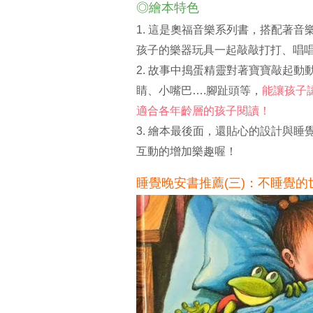
◎繪本特色
1. 這是奧福音樂系列書，搭配著音
孩子的樂器玩具一起敲敲打打、唱
2. 故事中搗蛋精靈對著寶寶敲起
睛、小嘴巴….腳趾頭等，
能讓孩子
適合各年齡層的孩子閱讀！
3. 繪本最後面，還貼心的設計與
互動的增加樂趣喔！
睡覺晚安書推薦(三)：不睡覺的