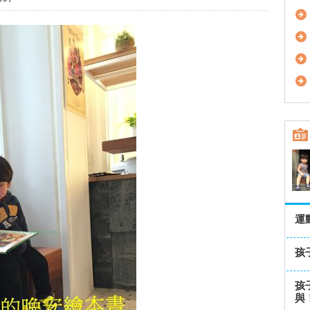
運
孩
孩
與