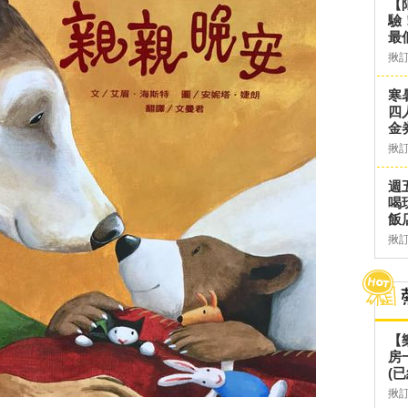
【
驗
最
揪
寒
四
金
揪
週
喝
飯
揪
【
房
(已
揪