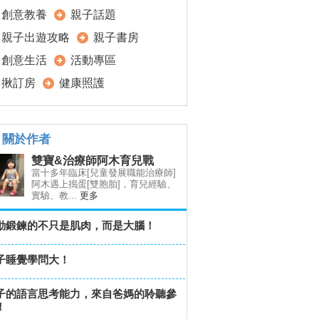
創意教養
親子話題
親子出遊攻略
親子書房
創意生活
活動專區
揪訂房
健康照護
關於作者
雙寶&治療師阿木育兒戰
當十多年臨床[兒童發展職能治療師]
阿木遇上搗蛋[雙胞胎]，育兒經驗、
實驗、教...
更多
動鍛鍊的不只是肌肉，而是大腦！
子睡覺學問大！
子的語言思考能力，來自爸媽的聆聽參
！