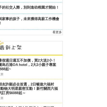
子的社交人際，別到進幼稚園才開始！
與家事的孩子，未來獲得高薪工作機會
！
看更多
暑假週日週五不加價，買2大送2小！
蘭烏石港OA hotel，2大2小親子專案
,888起~
訂房
朋友許願必去首選，2日暢遊六福村
和動物大明星親密互動！新竹關西六福
代訂房$6088起～
訂房