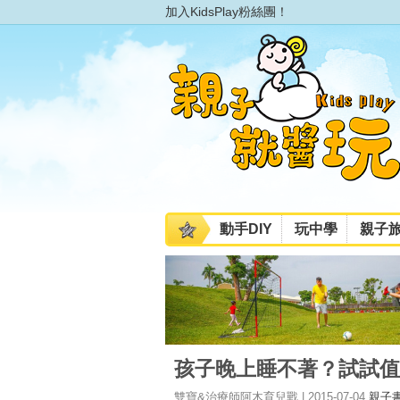
加入KidsPlay粉絲團！
動手DIY
玩中學
親子
孩子晚上睡不著？試試值
雙寶&治療師阿木育兒戰 | 2015-07-04
親子