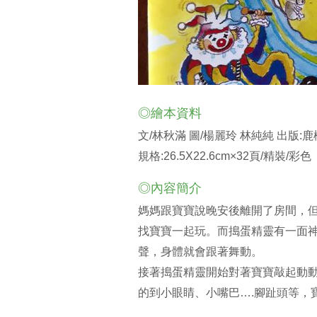
◎繪本資料
文/林秋滿 圖/楊麗玲 林純純 出版
規格:26.5X22.6cm×32頁/精裝/彩色
◎內容簡介
媽媽跟寶寶說晚安後離開了房間，
找寶寶一起玩。而搗蛋精靈有一面
聲，身體就會跟著舞動。
接著搗蛋精靈開始對著寶寶敲起動
的到小眼睛、小嘴巴….腳趾頭等，