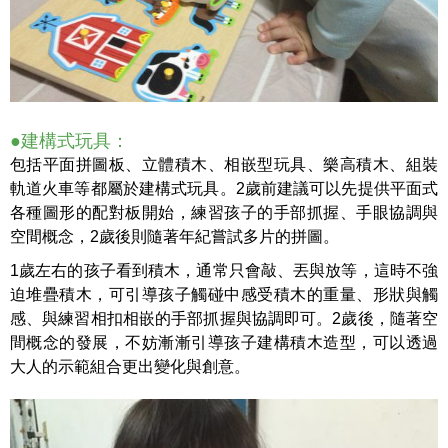
●建構式玩具：
包括平面拼圖板、立體積木、相嵌型玩具、樂高積木、組裝
軌道火車等都屬於建構式玩具。2歲前建議可以先提供平面式
各種圖形的配對板開始，練習孩子的手部抓握、手眼協調與
空間概念，2歲後則隨著年紀嘗試多片的拼圖。
1歲左右的孩子看到積木，通常只會敲、丟與放等，這時不強
迫堆疊積木，可引導孩子觸碰中感受積木的重量、形狀與觸
感、與練習相扣相嵌的手部抓握與協調即可。2歲後，隨著空
間概念的發展，不妨漸漸引導孩子建構積木造型，可以透過
大人的示範組合更出變化與創意。