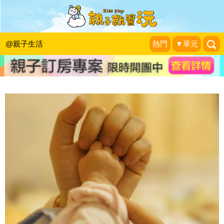
小手影響大腦～善用玩具讓孩童的手部
發展更好
@親子生活
熱門
▼單元
雙寶&治療師阿木育兒戰
|
2015-05-25