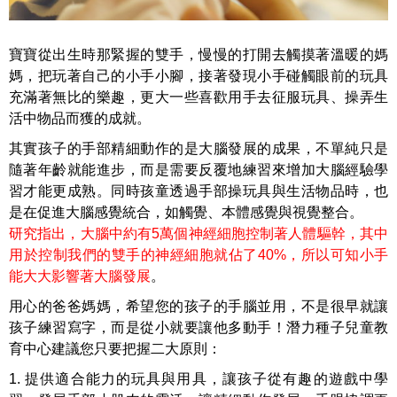
寶寶從出生時那緊握的雙手，慢慢的打開去觸摸著溫暖的媽
媽，把玩著自己的小手小腳，接著發現小手碰觸眼前的玩具
充滿著無比的樂趣，更大一些喜歡用手去征服玩具、操弄生
活中物品而獲的成就。
其實孩子的手部精細動作的是大腦發展的成果，不單純只是
隨著年齡就能進步，而是需要反覆地練習來增加大腦經驗學
習才能更成熟。同時孩童透過手部操玩具與生活物品時，也
是在促進大腦感覺統合，如觸覺、本體感覺與視覺整合。
研究指出，大腦中約有5萬個神經細胞控制著人體驅幹，其中
用於控制我們的雙手的神經細胞就佔了40%，所以可知小手
能大大影響著大腦發展
。
用心的爸爸媽媽，希望您的孩子的手腦並用，不是很早就讓
孩子練習寫字，而是從小就要讓他多動手！潛力種子兒童教
育中心建議您只要把握二大原則：
1. 提供適合能力的玩具與用具，讓孩子從有趣的遊戲中學