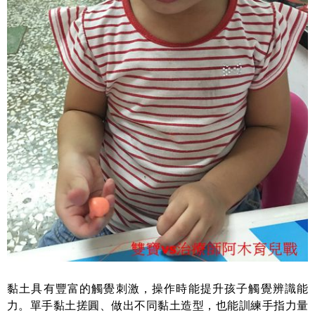
黏土具有豐富的
觸覺刺激
，操作時能提升孩子
觸覺辨識能
力
。單手黏土搓圓、做出不同黏土造型，也能訓練
手指力量