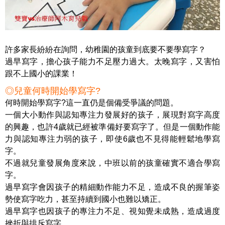
許多家長
紛紛在詢問，幼稚園的孩童到底要不要學寫字？
過早寫字，擔心孩子能力不足壓力過大。太晚寫字，又害怕
跟不上國小的課業！
◎兒童何時開始學寫字?
何時開始學寫字?這一直仍是個備受爭議的問題。
一個大小動作與認知專注力發展好的孩子，展現對寫字高度
的興趣，也許4歲就已經被準備好要寫字了。但是一個動作能
力與認知專注力弱的孩子，即使6歲也不見得能輕鬆地學寫
字。
不過就兒童發展角度來說，中班以前的孩童確實不適合學寫
字。
過早寫字會因孩子的精細動作能力不足，造成不良的握筆姿
勢使寫字吃力，甚至持續到國小也難以矯正。
過早寫字也因孩子的專注力不足、視知覺未成熟，造成過度
挫折與排斥寫字。