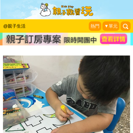
比運筆寫字更重要的事～學齡前兒童快
樂學寫字
@親子生活
熱門
▼單元
雙寶&治療師阿木育兒戰
|
2016-09-07