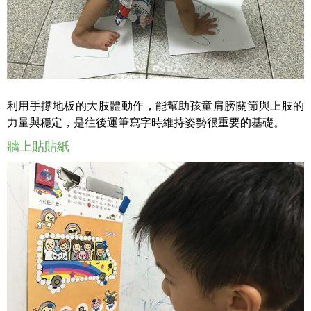
利用手撐地板的大肢體動作，能幫助孩童
肩膀關節與上肢的
力量與穩定
，是往後
運筆寫字時維持姿勢
很重要的基礎。
牆上貼貼紙