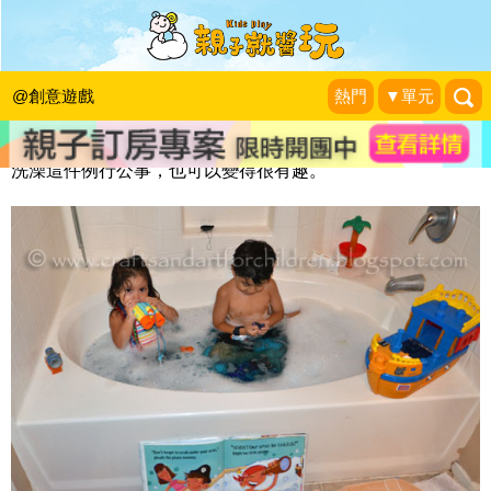
主題泡泡浴遊戲
KidsPlay編輯室
|
2013-09-20
@創意遊戲
熱門
▼單元
洗澡這件例行公事，也可以變得很有趣。