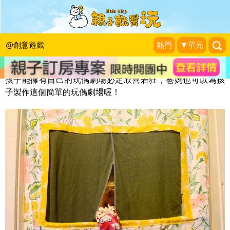
玩偶劇場
KidsPlay編輯室
|
2013-07-17
@創意遊戲
熱門
▼單元
孩子能擁有自己的玩偶劇場必定欣喜若狂，爸媽也可以為孩
子製作這個簡單的玩偶劇場喔！