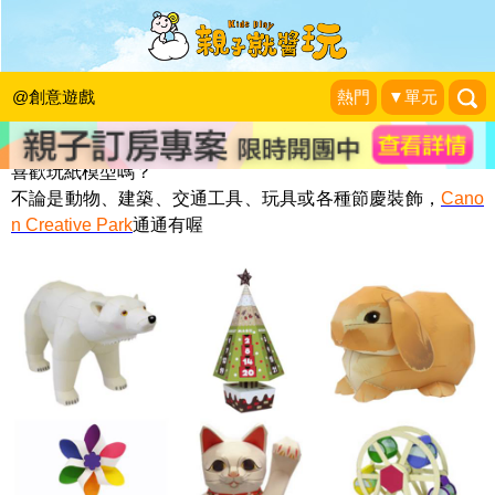
Canon紙模型
KidsPlay編輯室
|
2013-07-05
@創意遊戲
熱門
▼單元
喜歡玩紙模型嗎？
不論是動物、建築、交通工具、玩具或各種節慶裝飾，
Cano
n Creative Park
通通有喔