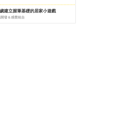
-6歲建立握筆基礎的居家小遊戲
感開發＆感覺統合