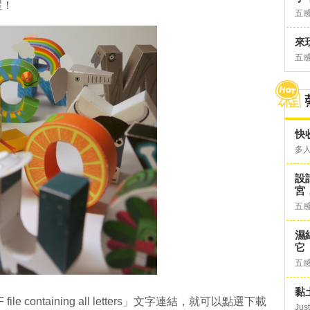
喔！
五
來
五
快
多
設
宮
五
濕
它
五
黏
F file containing all letters」文字連結，就可以點選下載
Just