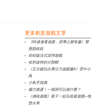
更多創意遊戲文章
《99連連看遊戲，把專心變有趣》雙
胞胎娃娃
幼幼版法式滾球遊戲
哈利波特的分類帽
《五分鐘玩出專注力遊戲書4》雲中小
鳥
小鳥手指偶
腦力激盪！一個洞可以做什麼？
《感統遊戲》親子一起玩前庭遊戲─地
墊火車