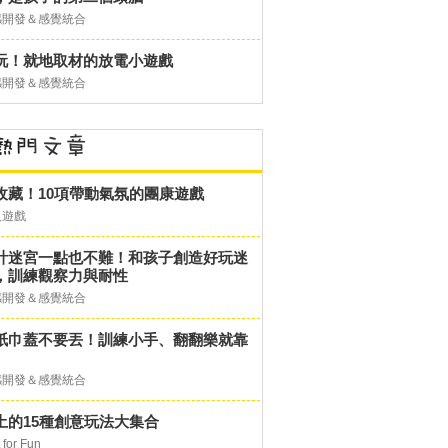
感開發＆感覺統合
玩！就地取材的放電小遊戲
感開發＆感覺統合
收藏！10項帶動氣氛的團康遊戲
人遊戲
計迷宮一點也不難！和孩子創造好玩迷
，訓練觀察力與耐性
感開發＆感覺統合
紙巾蓋不要丟！訓練小手、翻翻樂就靠
感開發＆感覺統合
土的15種創意玩法大集合
 for Fun