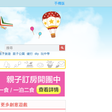
手機版
親子旅遊
親子公園
健行
diy
玩中學