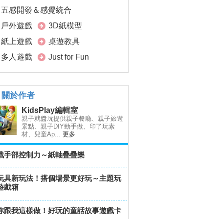
五感開發＆感覺統合
戶外遊戲
3D紙模型
紙上遊戲
桌遊教具
多人遊戲
Just for Fun
關於作者
KidsPlay編輯室
親子就醬玩提供親子餐廳、親子旅遊
景點、親子DIY動手做、印了玩素
材、兒童Ap...
更多
戰手部控制力～紙軸疊疊樂
玩具新玩法！搭個場景更好玩～主題玩
遊戲箱
你跟我這樣做！好玩的童話故事遊戲卡