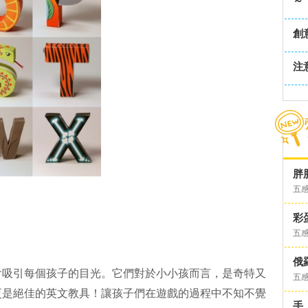
～
創
注
胖
五
彩
五
俄
會吸引每個孩子的目光。它們對於小小孩而言，是奇特又
五
更是絕佳的英文教具！讓孩子們在遊戲的過程中不知不覺
手