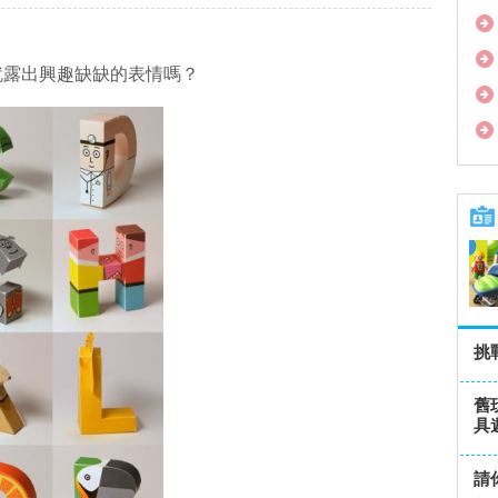
就露出興趣缺缺的表情嗎？
挑
舊
具
請