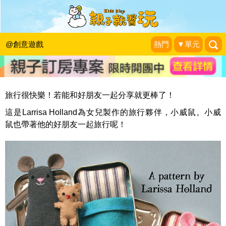
《親子良品》口袋小威鼠- 旅行中的好
夥伴
@創意遊戲
熱門
▼單元
KidsPlay編輯室
|
2013-09-18
旅行很快樂！若能和好朋友一起分享就更棒了！
這是Larrisa Holland為女兒製作的旅行夥伴，小威鼠。小威
鼠也帶著他的好朋友一起旅行呢！