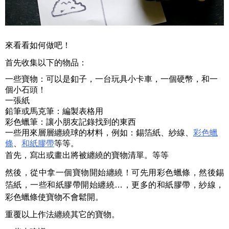
來看看如何做吧！
首先收集以下的物品：
一些寶物：可以是釦子，一台玩具小卡車，一個硬幣，和一
個小石頭！
一張紙
鉛筆或馬克筆：編製表格用
彩色蠟筆：讓小朋友記錄找到的東西
一些用來層層纏繞球的材料，例如：錫箔紙、紗線、
彩色蠟
條
、
和紙膠帶
等等。
首先，寫出或畫出將被纏繞的寶物清單。等等
然後，從中拿一個寶物開始纏繞！可先用彩色蠟條，然後錫
箔紙，一些和紙膠帶開始纏繞…，更多的和紙膠帶，紗線，
彩色蠟條使寶物不會鬆開。
重覆以上作法纏繞其它的寶物。