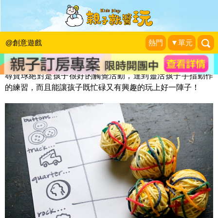
尋寶球
KidsPlay編輯室
|
2014-01-19
@創意遊戲
熱門
▼單元
尋寶球絕對是孩子很好的觸覺活動，達到靈活孩子手指動作
的練習，而且能讓孩子既忙碌又有興趣的玩上好一陣子！