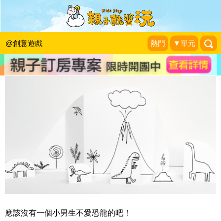
創意紙城市之恐龍大帝國
KidsPlay編輯室
|
2013-12-15
@創意遊戲
熱門
▼單元
應該沒有一個小男生不愛恐龍的吧！