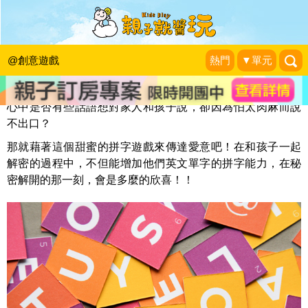
藏著愛意的拼字密碼
KidsPlay編輯室
|
2014-02-14
@創意遊戲
熱門
▼單元
心中是否有些話語想對家人和孩子說，卻因為怕太肉麻而說
不出口？
那就藉著這個甜蜜的拼字遊戲來傳達愛意吧！在和孩子一起
解密的過程中，不但能增加他們英文單字的拼字能力，在秘
密解開的那一刻，會是多麼的欣喜！！