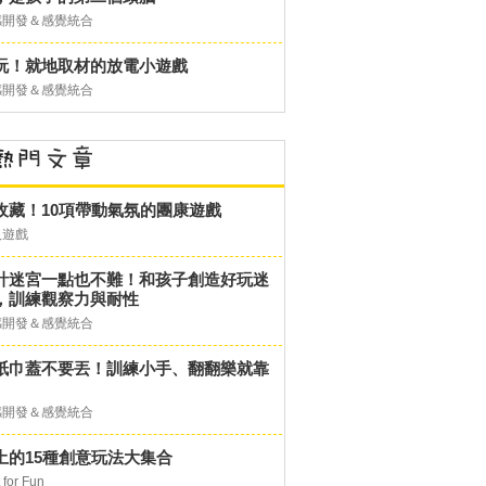
感開發＆感覺統合
玩！就地取材的放電小遊戲
感開發＆感覺統合
收藏！10項帶動氣氛的團康遊戲
人遊戲
計迷宮一點也不難！和孩子創造好玩迷
，訓練觀察力與耐性
感開發＆感覺統合
紙巾蓋不要丟！訓練小手、翻翻樂就靠
感開發＆感覺統合
土的15種創意玩法大集合
 for Fun