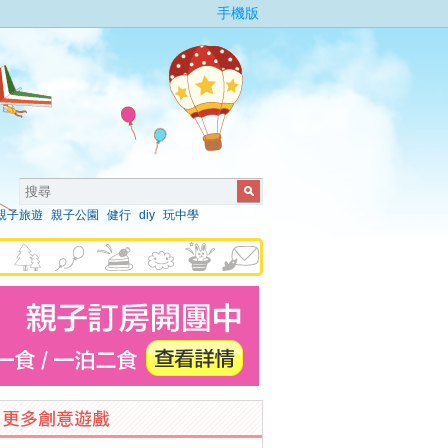
手機版
親子旅遊
親子公園
健行
diy
玩中學