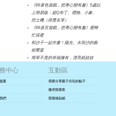
《99著色遊戲，把專心變有趣》5歲以
上簡易版：超Q布丁、禮物、小象、
挖土機（得獎名單）
《99迷宮遊戲，把專心變有趣》蜜蜂
忙採蜜
和沙子一起作畫！陽光、水與沙的藝
術嚮宴
簡單不貴的幸福擁有，漂亮紙娃娃
務中心
互動區
提案
我要分享親子共玩好點子
徵求部落客
我們
部落格貼紙