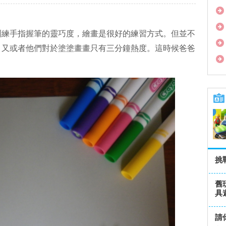
訓練手指握筆的靈巧度，繪畫是很好的練習方式。但並不
，又或者他們對於塗塗畫畫只有三分鐘熱度。這時候爸爸
挑
舊
具
請