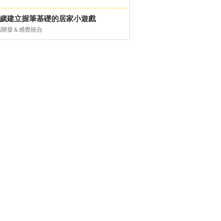
-6歲建立握筆基礎的居家小遊戲
感開發＆感覺統合