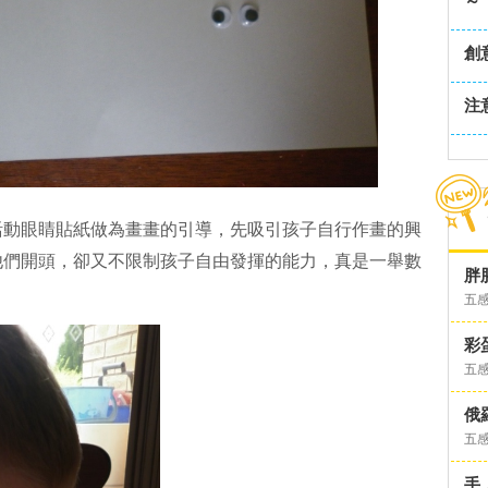
～
創
注
活動眼睛貼紙做為畫畫的引導，先吸引孩子自行作畫的興
他們開頭，卻又不限制孩子自由發揮的能力，真是一舉數
胖
五
彩
五
俄
五
手