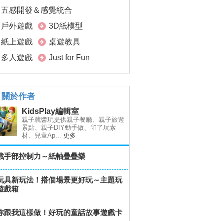
五感開發＆感覺統合
戶外遊戲
3D紙模型
紙上遊戲
桌遊教具
多人遊戲
Just for Fun
關於作者
KidsPlay編輯室
親子就醬玩提供親子餐廳、親子旅遊
景點、親子DIY動手做、印了玩素
材、兒童Ap...
更多
戰手部控制力～紙軸疊疊樂
玩具新玩法！搭個場景更好玩～主題玩
遊戲箱
你跟我這樣做！好玩的童話故事遊戲卡