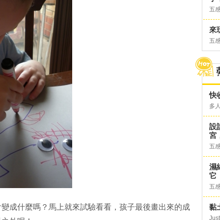
五
來
五
快
多
設
宮
五
濕
它
五
黏
會變成什麼嗎？馬上就來試驗看看，孩子最後畫出來的成
Just