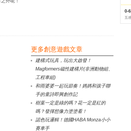
料之外呢！
0
五
更多創意遊戲文章
建構式玩具，玩出大啟發！
Magformers磁性建構片(非洲動物組、
工程車組)
和雨婆婆一起玩節奏！媽媽和孩子聯
手的童詩即興創作記
樹葉一定是綠的嗎？花一定是紅的
嗎？發揮想像力塗塗看！
認色玩邏輯！德國HABA Monza小小
賽車手