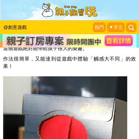
觸覺遊戲─神秘盒
KidsPlay編輯室
|
2013-07-15
@創意遊戲
熱門
▼單元
這個遊戲絕對能帶給孩子很大的樂趣。
作法很簡單，又能達到從遊戲中體驗「觸感大不同」的效
果！