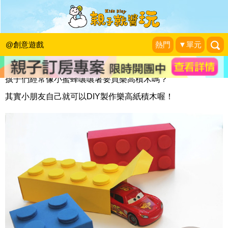
一起來疊疊樂─樂高紙積木
KidsPlay編輯室
|
2013-07-23
@創意遊戲
熱門
▼單元
孩子們經常像小蜜蜂嚷嚷著要買樂高積木嗎？
其實小朋友自己就可以DIY製作樂高紙積木喔！