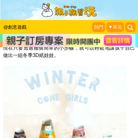
簡單不貴的幸福擁有，漂亮紙娃娃
KidsPlay編輯室
|
2013-12-28
@創意遊戲
熱門
▼單元
現在只要透過幾個簡單的小步驟，就可以輕鬆地讓孩子自己
做出一組冬季3D紙娃娃。