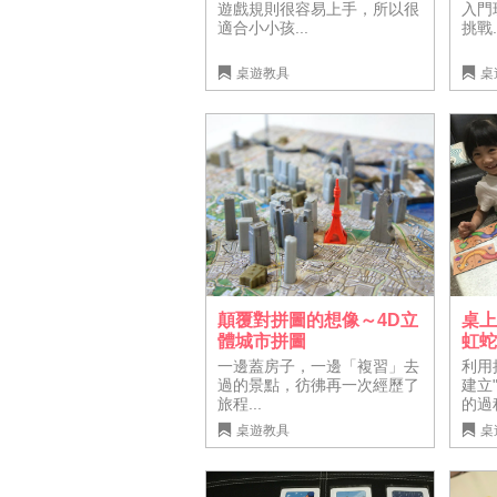
入門
遊戲規則很容易上手，所以很
挑戰.
適合小小孩...
桌遊教具
桌
顛覆對拼圖的想像～4D立
桌上
體城市拼圖
虹蛇
一邊蓋房子，一邊「複習」去
利用
過的景點，彷彿再一次經歷了
建立
旅程...
的過
桌遊教具
桌