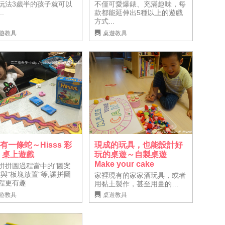
玩法3歲半的孩子就可以
不僅可愛爆錶、充滿趣味，每
..
款都能延伸出5種以上的遊戲
方式...
遊教具
桌遊教具
現成的玩具，也能設計好
有一條蛇～Hisss 彩
玩的桌遊～自製桌遊
 桌上遊戲
Make your cake
拼拼圖過程當中的"圖案
"與"板塊放置"等,讓拼圖
家裡現有的家家酒玩具，或者
程更有趣
用黏土製作，甚至用畫的…
遊教具
桌遊教具