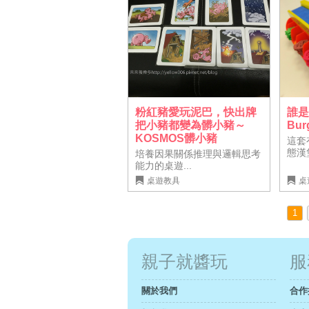
粉紅豬愛玩泥巴，快出牌
誰
把小豬都變為髒小豬～
Bur
KOSMOS髒小豬
這套
態漢
培養因果關係推理與邏輯思考
能力的桌遊...
桌遊教具
桌
1
親子就醬玩
服
關於我們
合作