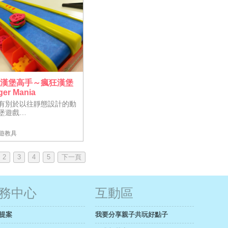
是漢堡高手～瘋狂漢堡
ger Mania
有別於以往靜態設計的動
堡遊戲…
遊教具
2
3
4
5
下一頁
務中心
互動區
提案
我要分享親子共玩好點子