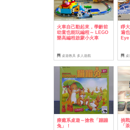
火車自己動起來，學齡前
睜
幼童也能玩編程～ LEGO
遍也
樂高編程啟蒙小火車
Eye
桌遊教具
多人遊戲
桌
挑
療癒系桌遊～搶救「蹦蹦
「
兔」！