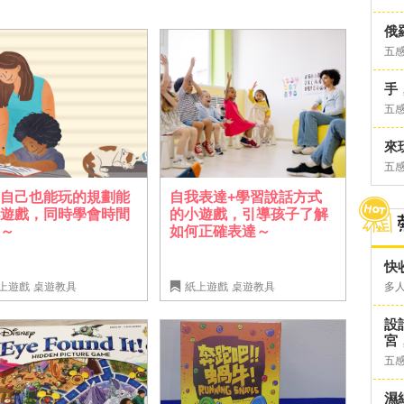
俄
五
手
五
來
五
家自己也能玩的規劃能
自我表達+學習說話方式
小遊戲，同時學會時間
的小遊戲，引導孩子了解
理～
如何正確表達～
快
上遊戲
桌遊教具
紙上遊戲
桌遊教具
多
設
宮
五
濕