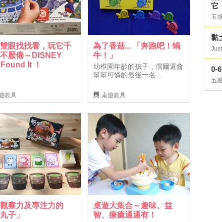
它
五
黏
大雙眼找找看，玩它千
為了香菇... 「奔跑吧！蝸
Just
不厭倦～DISNEY
牛！」
 Found It ！
幼稚園年齡的孩子，偶爾還會
0
幫幫可憐的最後一名...
五
遊教具
桌遊教具
戰觀察力及專注力的
桌遊大集合～趣味、益
茶丸子」
智、療癒通通有！