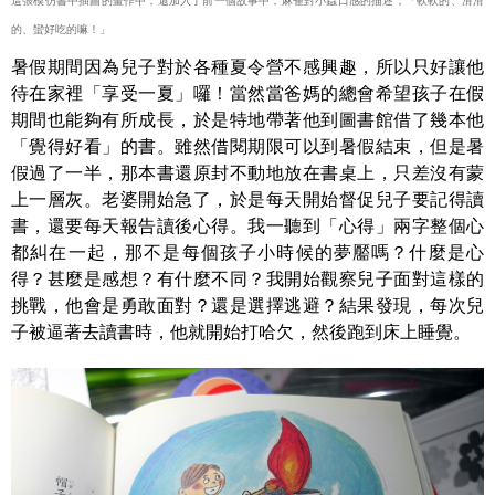
這張模仿書中插圖的畫作中，還加入了前一個故事中，麻雀對小蟲口感的描述，「軟軟的、滑滑
的、蠻好吃的嘛！」
暑假期間因為兒子對於各種夏令營不感興趣，所以只好讓他
待在家裡「享受一夏」囉！當然當爸媽的總會希望孩子在假
期間也能夠有所成長，於是特地帶著他到圖書館借了幾本他
「覺得好看」的書。雖然借閱期限可以到暑假結束，但是暑
假過了一半，那本書還原封不動地放在書桌上，只差沒有蒙
上一層灰。老婆開始急了，於是每天開始督促兒子要記得讀
書，還要每天報告讀後心得。我一聽到「心得」兩字整個心
都糾在一起，那不是每個孩子小時候的夢靨嗎？什麼是心
得？甚麼是感想？有什麼不同？我開始觀察兒子面對這樣的
挑戰，他會是勇敢面對？還是選擇逃避？結果發現，每次兒
子被逼著去讀書時，他就開始打哈欠，然後跑到床上睡覺。