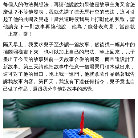
每個人的做法與想法，再請他說說如果他是故事主角又會怎
麼做？不等他發表，我就先講了些天馬行空的想法，這可引
起了他的共鳴及興趣！當然這時候我馬上打斷他的興致，請
他讀完下一則故事再換他說，他為了能發表意見，當然就
「上當」囉！
隔天早上，我要求兒子至少讀一篇故事，然後找一幅其中的
插圖照樣畫下來，也可以加上自己的想法。晚上回來，兒子
畫出了今天的故事與前一天故事合併的圖案，而且還設計了
新故事。第三天請他把故事中任意一個場景用積木做出來，
這可對了他的胃口，晚上我一進門，他就拿著作品黏著我告
訴我故事內容。第四天，我沒有下達任何指令，兒子竟也自
己做了作品，還跟我分享他對故事的感覺。