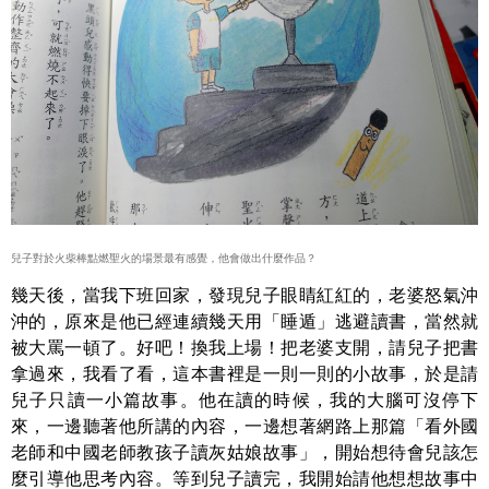
兒子對於火柴棒點燃聖火的場景最有感覺，他會做出什麼作品？
幾天後，當我下班回家，發現兒子眼睛紅紅的，老婆怒氣沖
沖的，原來是他已經連續幾天用「睡遁」逃避讀書，當然就
被大罵一頓了。好吧！換我上場！把老婆支開，請兒子把書
拿過來，我看了看，這本書裡是一則一則的小故事，於是請
兒子只讀一小篇故事。他在讀的時候，我的大腦可沒停下
來，一邊聽著他所講的內容，一邊想著網路上那篇「看外國
老師和中國老師教孩子讀灰姑娘故事」，開始想待會兒該怎
麼引導他思考內容。等到兒子讀完，我開始請他想想故事中