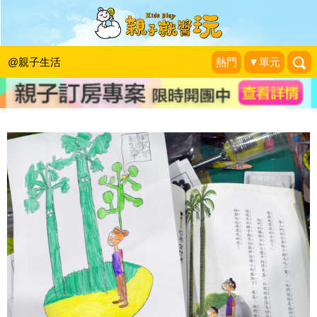
跟著阿鎧老師邊學邊玩：想要孩子愛上
閱讀？從興趣切入就對了！
@親子生活
熱門
▼單元
張旭鎧兒童職能治療師
|
2014-09-15