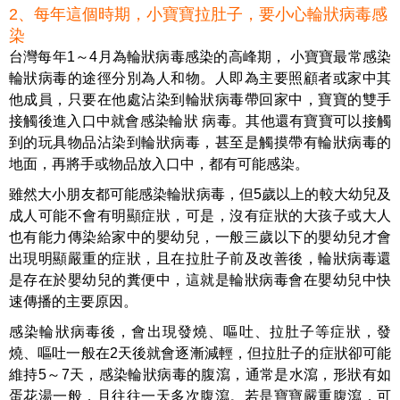
2、每年這個時期，小寶寶拉肚子，要小心輪狀病毒感
染
台灣每年1～4月為輪狀病毒感染的高峰期
， 小寶寶最常感染
輪狀病毒的途徑分別為人和物。人即為主要照顧者或家中其
他成員，只要在他處沾染到輪狀病毒帶回家中，寶寶的雙手
接觸後進入口中就會感染輪狀 病毒。其他還有寶寶可以接觸
到的玩具物品沾染到輪狀病毒，甚至是觸摸帶有輪狀病毒的
地面，再將手或物品放入口中，都有可能感染。
雖然大小朋友都可能感染輪狀病毒，但
5
歲以上的較大幼兒及
成人可能不會有明顯症狀，可是，沒有症狀的大孩子或大人
也有能力傳染給家中的嬰幼兒，一般三歲以下的嬰幼兒才會
出現明顯嚴重的症狀，且在拉肚子前及改善後，輪狀病毒還
是存在於嬰幼兒的糞便中，這就是輪狀病毒會在嬰幼兒中快
速傳播的主要原因。
感染輪狀病毒後，會出現發燒、嘔吐、拉肚子等症狀，發
燒、嘔吐一般在
2
天後就會逐漸減輕，但拉肚子的症狀卻可能
維持
5
～
7
天，感染輪狀病毒的腹瀉，通常是水瀉，形狀有如
蛋花湯一般，且往往一天多次腹瀉。若是寶寶嚴重腹瀉，可