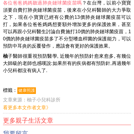
各位爸爸媽媽聽過肺炎鏈球菌疫苗嗎
？
在台灣，以前小寶寶
須要自費打肺炎鏈球菌疫苗，後來在小兒科醫師的大力爭取
之下，現在小寶寶已經有公費的
13
價肺炎鏈球菌疫苗可以
打，如果各位爸爸媽媽想要額外增加更多的保護效果，甚至
可以再跟小兒科醫生討論自費施打
10
價的肺炎鏈球菌疫苗，
1
0價的肺炎鏈球菌疫苗多了不分型嗜血桿菌的保護能力，可以
預防中耳炎的反覆發作，
應該會有更好的保護效果。
柚
子醫師很重視預防醫學, 近幾年的預防針愈來愈多, 有幾位
大師級的老師也感嘆說:如果所有的疾病都有預防針,再過幾年
小兒科都沒有病人了.
標籤：
健康照護
文章來源：
柚子小兒科診所
看更多本文作者文章》
更多親子生活文章
我要留言