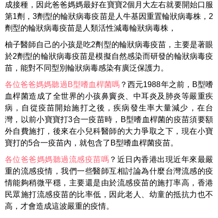
成接種
，因此爸爸媽媽最好在寶寶
2
個月大左右就要開始口服
第
1
劑，
3
劑型的輪狀病毒疫苗是人牛基因重置輪狀病毒株，
2
劑型的輪狀病毒疫苗是人類活性減毒輪狀病毒株，
柚子醫師自己的小孩是吃
2
劑型的輪狀病毒疫苗，主要是著眼
於
2
劑型的輪狀病毒疫苗是模擬自然感染而研發的輪狀病毒疫
苗，能對不同型別輪狀病毒感染有廣泛保護力。
各位爸爸媽媽聽過
B
型嗜血桿菌嗎
？
西元
1988
年之前，
B
型嗜
血桿菌造成了全世界的小孩鼻竇炎、中耳炎及肺炎等嚴重疾
病，自從疫苗開始施打之後，疾病發生率大量減少，在台
灣，以前小寶寶打
3
合一疫苗時，
B
型嗜血桿菌的疫苗須要額
外自費施打，後來在小兒科醫師的大力爭取之下，現在小寶
寶打的
5
合一疫苗內，就包含了
B
型嗜血桿菌疫苗。
各位爸爸媽媽聽過流感疫苗嗎
？
近日內香港出現近年來最嚴
重的流感疫情，我們一些醫師互相討論為什麼台灣流感的疫
情能夠稍微平穩，主要還是由於流感疫苗的施打率高，香港
民眾施打流感疫苗的比率低，因此老人、幼童的抵抗力也不
高，才會造成這波嚴重的疫情。