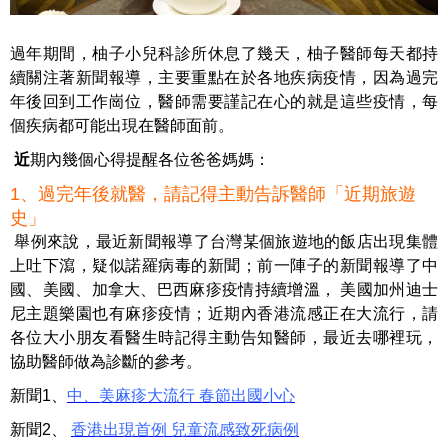
過年期間，柚子小兒科診所休息了幾天，柚子醫師每天都持
續關注著新聞報導
，主要重點在於
各地疾病疫情，因為過完
年後回到工作崗位，醫師需要謹記在心的就是這些疫情，每
個疾病都可能出現在醫師面前。
近
期內幾個心得提醒各位爸爸媽媽：
1、過完年後就醫，請記得主動告訴醫師「近期旅遊
史」
舉例來說，最近新聞報導了台灣某個旅遊地的飯店出現集體
上吐下瀉，疑似諾羅病毒的新聞；前一陣子的新聞報導了中
國、美國、加拿大、巴西麻疹疫情持續增溫， 美國加州迪士
尼主題樂園也有麻疹疫情；近期內香港流感正在大流行，請
各位大小朋友看醫生時記得主動告知醫師，最近去哪裡玩，
協助醫師做為診斷的參考。
新聞
1
、
中、美麻疹大流行
春節出國小心
新聞
2
、
香港出現首例 兒童流感致死病例