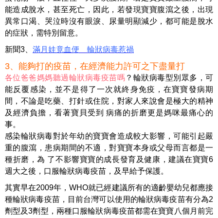
能造成脫水，甚至死亡，因此，若發現寶寶腹瀉之後，出現
異常口渴、哭泣時沒有眼淚、尿量明顯減少，都可能是脫水
的症狀，需特別留意。
新聞
3
、
滿月娃竟血便 輪狀病毒惹禍
3、能夠打的疫苗，在經濟能力許可之下盡量打
各位爸爸媽媽聽過輪狀病毒疫苗嗎
？
輪狀病毒型別眾多，可
能反覆感染，並不是得了一次就終身免疫，在寶寶發病期
間，不論是吃藥、打針或住院，對家人來說會是極大的精神
及經濟負擔，看著寶貝受到 病痛的折磨更是媽咪最痛心的
事。
感染輪狀病毒對於年幼的寶寶會造成較大影響，可能引起嚴
重的腹瀉，患病期間的不適，對寶寶本身或父母而言都是一
種折磨，為 了不影響寶寶的成長發育及健康，建議在寶寶6
週大之後，口服輪狀病毒疫苗，及早給予保護。
其實早在
2009
年，
WHO
就已經建議所有的適齡嬰幼兒都應接
種輪狀病毒疫苗，目前台灣可以使用的輪狀病毒疫苗有分為
2
劑型
及
3
劑型，兩種口服輪狀病毒疫苗都需在寶寶八個月前完