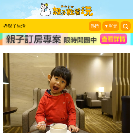
孩子能夠打的疫苗，要盡量打
柚子醫師(陳木榮醫師)
|
2016-03-28
@親子生活
熱門
▼單元