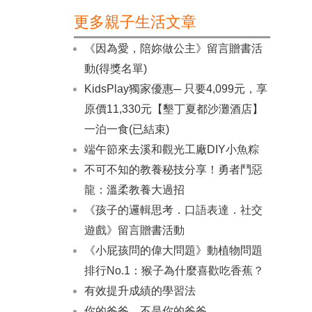
更多親子生活文章
《因為愛，陪妳做公主》留言贈書活
動(得獎名單)
KidsPlay獨家優惠─ 只要4,099元，享
原價11,330元【墾丁夏都沙灘酒店】
一泊一食(已結束)
端午節來去溪和觀光工廠DIY小魚粽
不可不知的教養秘技分享！勇者鬥惡
龍：溫柔教養大過招
《孩子的邏輯思考．口語表達．社交
遊戲》留言贈書活動
《小屁孩問的偉大問題》動植物問題
排行No.1：猴子為什麼喜歡吃香蕉？
有效提升成績的學習法
你的爸爸，不是你的爸爸