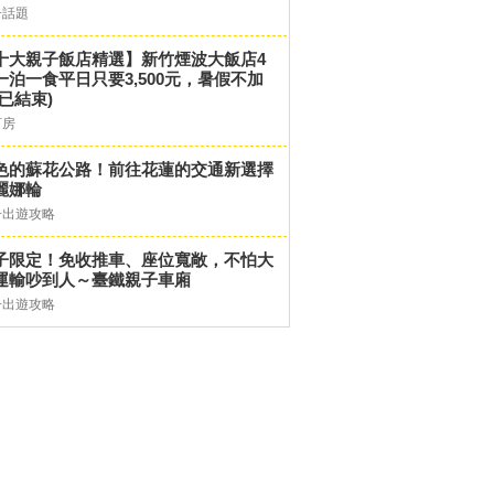
子話題
十大親子飯店精選】新竹煙波大飯店4
一泊一食平日只要3,500元，暑假不加
(已結束)
訂房
色的蘇花公路！前往花蓮的交通新選擇
麗娜輪
子出遊攻略
子限定！免收推車、座位寬敞，不怕大
運輸吵到人～臺鐵親子車廂
子出遊攻略