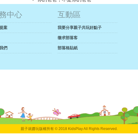
務中心
互動區
提案
我要分享親子共玩好點子
徵求部落客
我們
部落格貼紙
親子就醬玩版權所有 © 2018 KidsPlay All Rights Reserved.