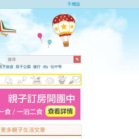
手機版
親子旅遊
親子公園
健行
diy
玩中學