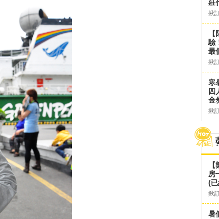
莊
揪
【
驗
最
揪
寒
四
金
揪
【
房
(已
揪
暑