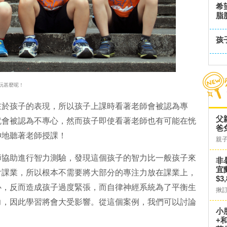
希
脂
孩
玩甚麼呢！
在於孩子的表現，所以孩子上課時看著老師會被認為專
父
就會被認為不專心，然而孩子即使看著老師也有可能在恍
爸
神地聽著老師授課！
親
師協助進行智力測驗，發現這個孩子的智力比一般孩子來
非
宜
付課業，所以根本不需要將大部分的專注力放在課業上，
$3
心，反而造成孩子過度緊張，而自律神經系統為了平衡生
揪
力，因此學習將會大受影響。從這個案例，我們可以討論
小
+