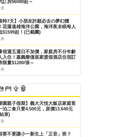
代訂房$6088起～
訂房
限時7天】小朋友許願必去の夢幻體
！花蓮遠雄海洋公園，海洋夜未眠每人
低$1599起！(已截團)
訂房
暑假週五週日不加價，家庭房不分年齡
人入住！嘉義樂億皇家渡假酒店住宿訂
券限量$1280/張～
訂房
樂園親子假期】義大天悅大飯店家庭客
一泊二食只要4,500元，原價13,640元
結束)
訂房
假要不要讓小一新生上「正音」班？