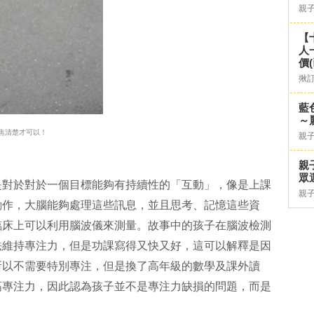
親
【
人
價
揪
藍
～
焦清楚才可以！
親
親
眾
是對於對於一個目標能夠有持續性的「互動」，像是上課
親
動作，大腦能夠處理這些訊息，並且思考、記憶這些資
臨床上可以利用腦波儀來測量。故事中的孩子在腦波檢測
法維持專注力，但是功課寫得又快又好，這可以解釋是因
所以不需要特別專注，但是換了高年級的數學及課外讀
高專注力，因此認為孩子並不是專注力缺損的問題，而是