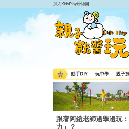
加入KidsPlay粉絲團！
動手DIY
玩中學
親子
跟著阿鎧老師邊學邊玩：
力」？