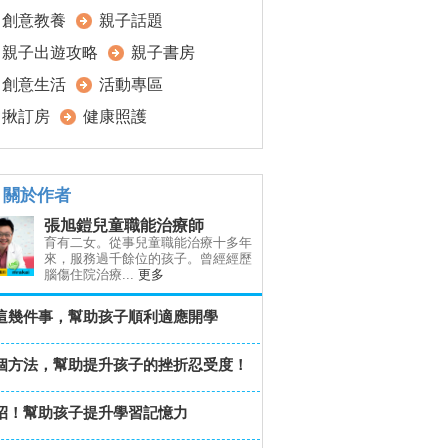
創意教養
親子話題
親子出遊攻略
親子書房
創意生活
活動專區
揪訂房
健康照護
關於作者
張旭鎧兒童職能治療師
育有二女。從事兒童職能治療十多年
來，服務過千餘位的孩子。曾經經歷
腦傷住院治療...
更多
這幾件事，幫助孩子順利適應開學
個方法，幫助提升孩子的挫折忍受度！
招！幫助孩子提升學習記憶力