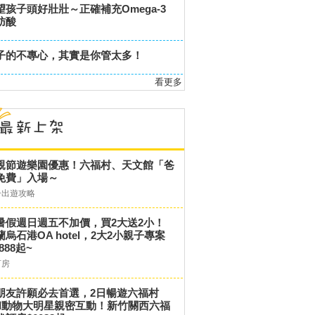
望孩子頭好壯壯～正確補充Omega-3
肪酸
子的不專心，其實是你管太多！
看更多
親節遊樂園優惠！六福村、天文館「爸
免費」入場～
子出遊攻略
暑假週日週五不加價，買2大送2小！
蘭烏石港OA hotel，2大2小親子專案
,888起~
訂房
朋友許願必去首選，2日暢遊六福村
和動物大明星親密互動！新竹關西六福