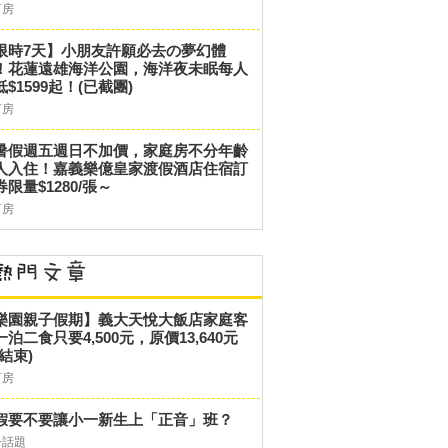
訂房
限時7天】小朋友許願必去の夢幻體
！花蓮遠雄海洋公園，海洋夜未眠每人
低$1599起！(已截團)
訂房
暑假週五週日不加價，家庭房不分年齡
人入住！嘉義樂億皇家渡假酒店住宿訂
券限量$1280/張～
訂房
樂園親子假期】義大天悅大飯店家庭客
一泊二食只要4,500元，原價13,640元
結束)
訂房
假要不要讓小一新生上「正音」班？
子話題