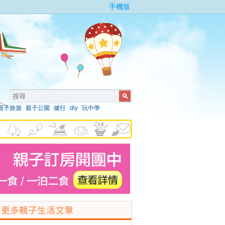
手機版
親子旅遊
親子公園
健行
diy
玩中學