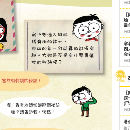
揪
【
驗
最
揪
寒
四
金
揪
【
房
(已
揪
暑
親