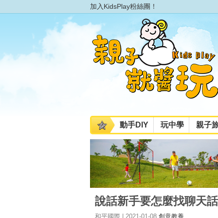
加入KidsPlay粉絲團！
動手DIY
玩中學
親子
說話新手要怎麼找聊天話
和平國際 | 2021-01-08
創意教養