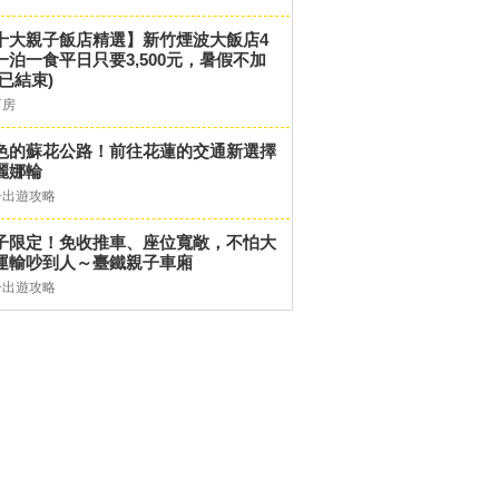
十大親子飯店精選】新竹煙波大飯店4
一泊一食平日只要3,500元，暑假不加
(已結束)
訂房
色的蘇花公路！前往花蓮的交通新選擇
麗娜輪
子出遊攻略
子限定！免收推車、座位寬敞，不怕大
運輸吵到人～臺鐵親子車廂
子出遊攻略