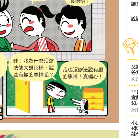
讓
說
父
爸
親
非
宜
$3
揪
小
+
莊