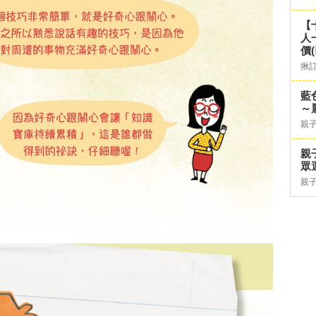
【
人
價
揪
藍
～
親
親
眾
親