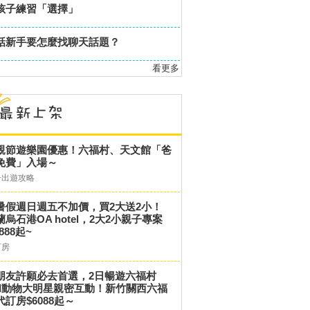
孩子練習「選擇」
話新手要怎麼找聊天話題？
看更多
親節遊樂園優惠！六福村、天文館「爸
免費」入場～
子出遊攻略
暑假週日週五不加價，買2大送2小！
蘭烏石港OA hotel，2大2小親子專案
,888起~
訂房
朋友許願必去首選，2日暢遊六福村
和動物大明星親密互動！新竹關西六福
代訂房$6088起～