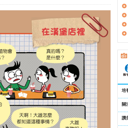
培
關
讚