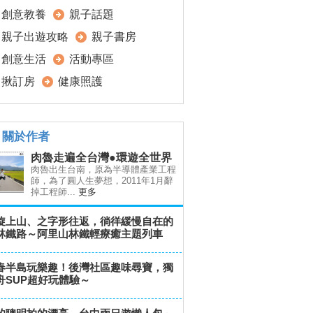
創意教養
親子話題
親子出遊攻略
親子書房
創意生活
活動專區
揪訂房
健康照護
關於作者
肉魯走遍全台灣●環遊全世界
肉魯出生台南，原為半導體產業工程
師，為了圓人生夢想，2011年1月辭
掉工程師...
更多
旋上山、之字形往返，徜徉緩慢自在的
林鐵路～阿里山林鐵輕療癒主題列車
春半島玩樂趣！後灣社區趣味尋寶，獨
舟SUP超好玩體驗～