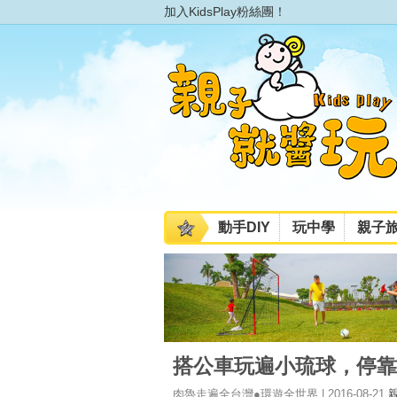
加入KidsPlay粉絲團！
動手DIY
玩中學
親子
搭公車玩遍小琉球，停靠
肉魯走遍全台灣●環遊全世界 | 2016-08-21