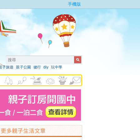
手機版
親子旅遊
親子公園
健行
diy
玩中學