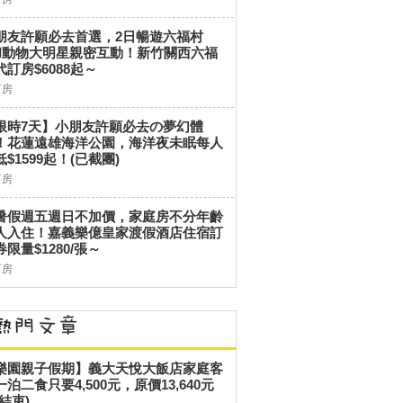
朋友許願必去首選，2日暢遊六福村
和動物大明星親密互動！新竹關西六福
代訂房$6088起～
訂房
限時7天】小朋友許願必去の夢幻體
！花蓮遠雄海洋公園，海洋夜未眠每人
低$1599起！(已截團)
訂房
暑假週五週日不加價，家庭房不分年齡
人入住！嘉義樂億皇家渡假酒店住宿訂
券限量$1280/張～
訂房
樂園親子假期】義大天悅大飯店家庭客
一泊二食只要4,500元，原價13,640元
結束)