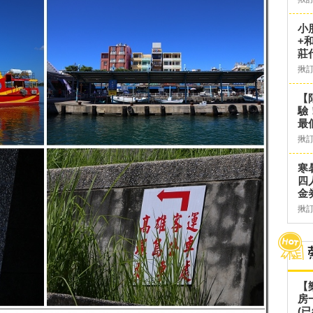
小
+
莊
揪
【
驗
最
揪
寒
四
金
揪
【
房
(已