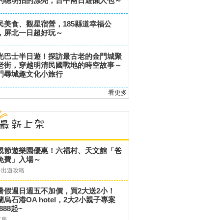
的聰明拍的漂亮，台中兩日遊懶人包～
民美食、觀星宿營，185縣道幸福公
，屏北一日超好玩～
光巴士半日遊！探訪最古老的金門城聚
老街，穿越明清民國戰地的時空故事～
門尋城趣文化小旅行
看更多
親節遊樂園優惠！六福村、天文館「爸
免費」入場～
子出遊攻略
暑假週日週五不加價，買2大送2小！
蘭烏石港OA hotel，2大2小親子專案
,888起~
訂房