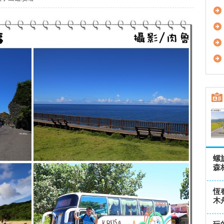
螺
森
恆
木