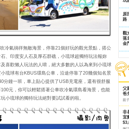
玩
原
路
觀
落
金
上吹冷氣徜徉無敵海景，停靠21個好玩的觀光景點，搭公
音石、印度安人石及厚石群礁，小琉球超獨特玩法報妳
客及喜歡懶人玩法的人唷，絕大多數的人以為來到小琉球
小琉球有台KBUS環島公車，沿途停靠了20幾個知名景
0~40分鐘一班，車上貼心提供了USB充電座，還有很舒服
父
100元，你可以輕鬆搭著公車吹冷氣環島看海景，也能
爸
車玩小琉球的獨特玩法絕對要試試看的啦。
親
非
宜
$3
揪