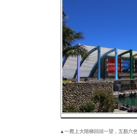
▲一爬上大階梯回頭一望，五顏六