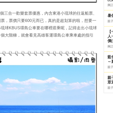
揪
一個三合一歡樂套票優惠，內含東港小琉球的往返船票、
暑
票，票價只要600元而已，真的是超划算的啦，想要一
親
琉球KBUS環島公車要在哪裡搭乘呢，記得走出小琉球
【
一個大階梯，就會看見高雄客運環島公車乘車處的指引
人
價
揪
藍
～
親
親
眾
親