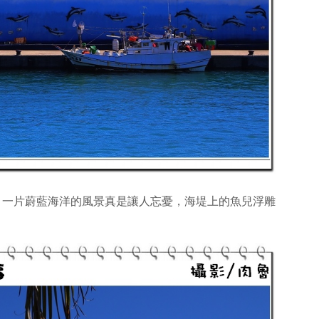
，一片蔚藍海洋的風景真是讓人忘憂，海堤上的魚兒浮雕