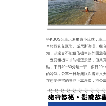
搭KBUS公車玩遍屏東小琉球，車
車輕鬆逛花瓶岩、威尼斯海灘、觀
知，超適合不能租借機車的外國遊
一定要租機車才能暢逛景點，但其實
點，平日40~80分鐘一班，假日2
的冷氣，公車一日卷無限次搭乘只要
在想要停留的景點下車漫遊，搭公