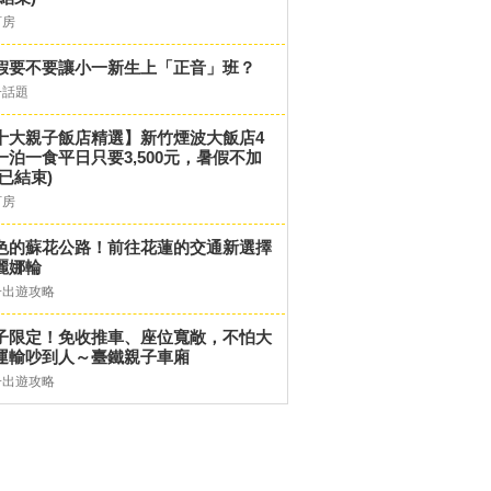
訂房
假要不要讓小一新生上「正音」班？
子話題
十大親子飯店精選】新竹煙波大飯店4
一泊一食平日只要3,500元，暑假不加
(已結束)
訂房
色的蘇花公路！前往花蓮的交通新選擇
麗娜輪
子出遊攻略
子限定！免收推車、座位寬敞，不怕大
運輸吵到人～臺鐵親子車廂
子出遊攻略