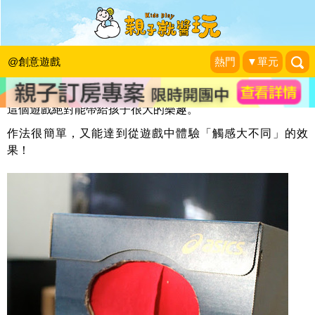
觸覺遊戲─神秘盒
KidsPlay編輯室
|
2013-07-15
@創意遊戲
熱門
▼單元
這個遊戲絕對能帶給孩子很大的樂趣。
作法很簡單，又能達到從遊戲中體驗「觸感大不同」的效
果！