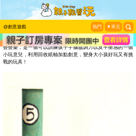
挑戰手部控制力～紙軸疊疊樂
KidsPlay編輯室
|
2016-12-30
@創意遊戲
熱門
▼單元
疊疊樂，是一個可以訓練孩子手腦協調力以及平衡感的一個
小玩意兒，利用回收紙軸加點創意，變身大小孩好玩又有挑
戰的玩具！