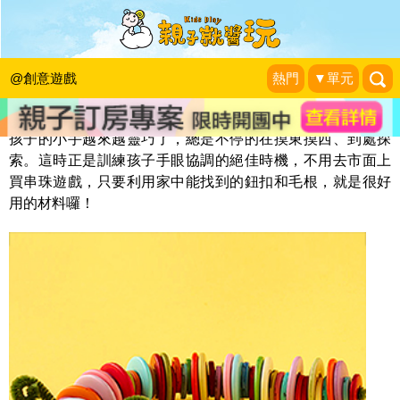
串串樂鈕扣毛毛蟲
KidsPlay編輯室
|
2013-11-13
@創意遊戲
熱門
▼單元
孩子的小手越來越靈巧了，總是不停的在摸東摸西、到處探
索。這時正是訓練孩子手眼協調的絕佳時機，不用去市面上
買串珠遊戲，只要利用家中能找到的鈕扣和毛根，就是很好
用的材料囉！