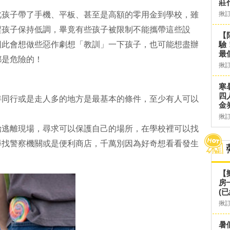
莊
此孩子帶了手機、平板、甚至是高額的零用金到學校，雖
揪
醒孩子保持低調，畢竟有些孩子被限制不能攜帶這些設
【
因此會想做些惡作劇想「教訓」一下孩子，也可能想盡辦
驗
最
都是危險的！
揪
寒
四
伴同行或是走人多的地方是最基本的條件，至少有人可以
金
揪
始逃離現場，尋求可以保護自己的場所，在學校裡可以找
尋找警察機關或是便利商店，千萬別因為好奇想看看發生
【
房
(已
揪
暑