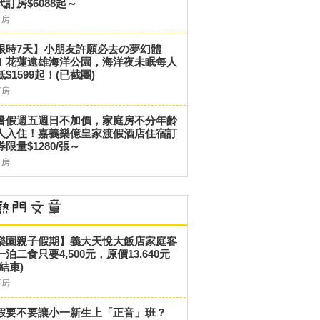
代訂房$6088起～
訂房
限時7天】小朋友許願必去の夢幻體
！花蓮遠雄海洋公園，海洋夜未眠每人
低$1599起！(已截團)
訂房
暑假週五週日不加價，家庭房不分年齡
人入住！嘉義樂億皇家渡假酒店住宿訂
券限量$1280/張～
訂房
樂園親子假期】義大天悅大飯店家庭客
一泊二食只要4,500元，原價13,640元
結束)
訂房
假要不要讓小一新生上「正音」班？