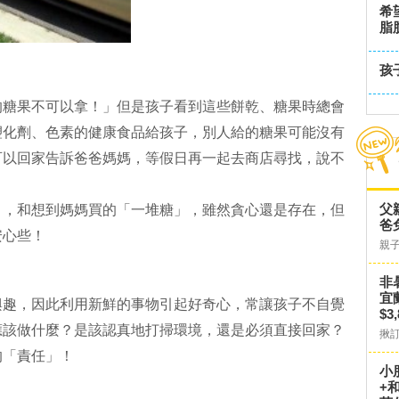
希
脂
孩
的糖果不可以拿！」但是孩子看到這些餅乾、糖果時總會
塑化劑、色素的健康食品給孩子，別人給的糖果可能沒有
可以回家告訴爸爸媽媽，等假日再一起去商店尋找，說不
父
」，和想到媽媽買的「一堆糖」，雖然貪心還是存在，但
爸
安心些！
親
非
宜
興趣，因此利用新鮮的事物引起好奇心，常讓孩子不自覺
$3
應該做什麼？是該認真地打掃環境，還是必須直接回家？
揪
的「責任」！
小
+