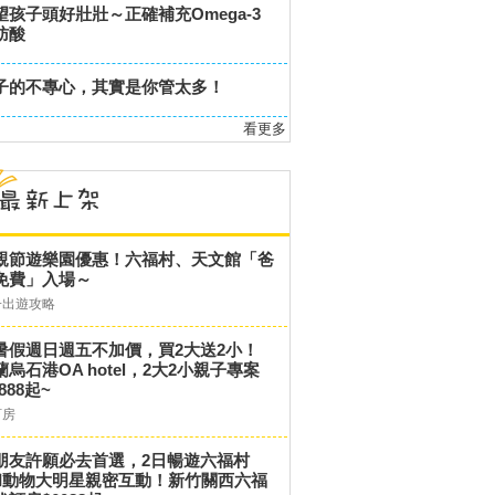
望孩子頭好壯壯～正確補充Omega-3
肪酸
子的不專心，其實是你管太多！
看更多
親節遊樂園優惠！六福村、天文館「爸
免費」入場～
子出遊攻略
暑假週日週五不加價，買2大送2小！
蘭烏石港OA hotel，2大2小親子專案
,888起~
訂房
朋友許願必去首選，2日暢遊六福村
和動物大明星親密互動！新竹關西六福