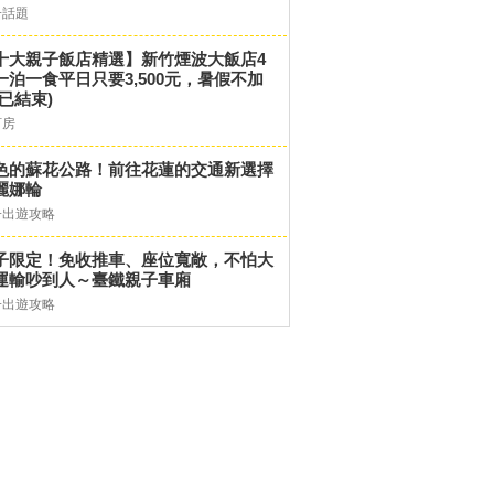
子話題
十大親子飯店精選】新竹煙波大飯店4
一泊一食平日只要3,500元，暑假不加
(已結束)
訂房
色的蘇花公路！前往花蓮的交通新選擇
麗娜輪
子出遊攻略
子限定！免收推車、座位寬敞，不怕大
運輸吵到人～臺鐵親子車廂
子出遊攻略