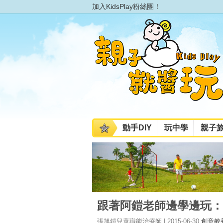
加入KidsPlay粉絲團！
動手DIY
玩中學
親子
跟著阿鎧老師邊學邊玩：
張旭鎧兒童職能治療師 | 2015-06-30
創意教