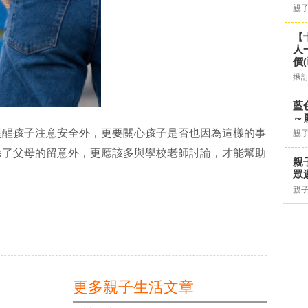
親
【
人
價
揪
藍
～
提醒孩子注意安全外，更要關心孩子是否也因為這樣的事
親
除了父母的留意外，更應該多與學校老師討論，才能幫助
親
眾
親
更多親子生活文章