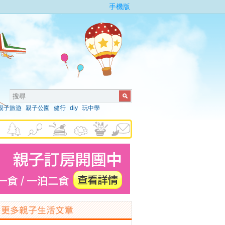
手機版
親子旅遊
親子公園
健行
diy
玩中學