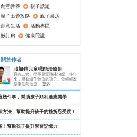
創意教養
親子話題
親子出遊攻略
親子書房
創意生活
活動專區
揪訂房
健康照護
關於作者
張旭鎧兒童職能治療師
育有二女。從事兒童職能治療十多年
來，服務過千餘位的孩子。曾經經歷
腦傷住院治療...
更多
這幾件事，幫助孩子順利適應開學
個方法，幫助提升孩子的挫折忍受度！
招！幫助孩子提升學習記憶力