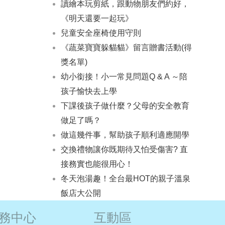
讀繪本玩剪紙，跟動物朋友們約好，
《明天還要一起玩》
兒童安全座椅使用守則
《蔬菜寶寶躲貓貓》留言贈書活動(得
獎名單)
幼小銜接！小一常見問題Q & A ～陪
孩子愉快去上學
下課後孩子做什麼？父母的安全教育
做足了嗎？
做這幾件事，幫助孩子順利適應開學
交換禮物讓你既期待又怕受傷害? 直
接務實也能很用心！
冬天泡湯趣！全台最HOT的親子溫泉
飯店大公開
務中心
互動區