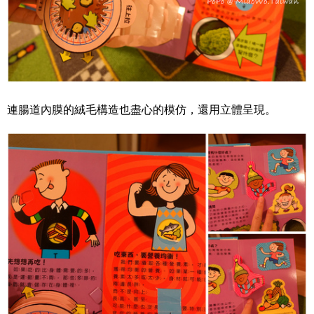
連腸道內膜的絨毛構造也盡心的模仿，還用立體呈現。