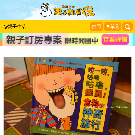
簡單又有趣！這樣告訴孩子食物的消
化：「食物的神奇旅行」
@親子生活
熱門
▼單元
波波。
|
2015-05-17